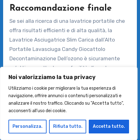
Raccomandazione finale
Se sei alla ricerca di una lavatrice portatile che
offra risultati efficienti e di alta qualità, la
Lavatrice Asciugatrice Slim Carica dall’Alto
Portatile Lavasciuga Candy Giocattolo
Decontaminazione Dell’ozono è sicuramente
un’ottima scelta. La sua facilità d’uso, la
Noi valorizziamo la tua privacy
portabilità e la capacità di pulire in profondità i
vestiti la rendono un must-have per chiunque
Utilizziamo i cookie per migliorare la tua esperienza di
abbia bisogno di una soluzione pratica per il
navigazione, offrire annunci o contenuti personalizzati e
analizzare il nostro traffico. Cliccando su "Accetta tutto",
bucato. Investi in questo prodotto e goditi
acconsenti all'uso dei cookie.
vestiti puliti e freschi ovunque tu vada.
Personalizza.
Rifiuta tutto.
Accetta tutto.