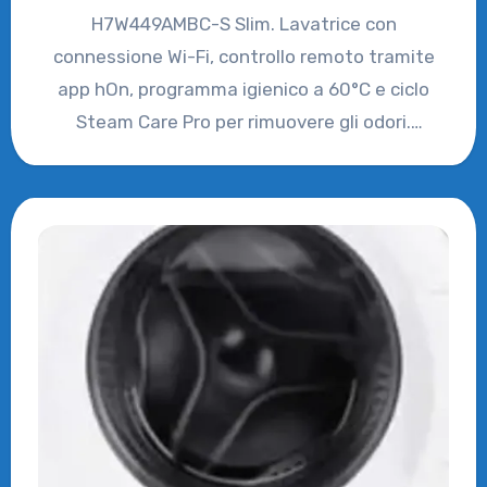
H7W449AMBC-S Slim. Lavatrice con
connessione Wi-Fi, controllo remoto tramite
app hOn, programma igienico a 60°C e ciclo
Steam Care Pro per rimuovere gli odori.
Efficienza…