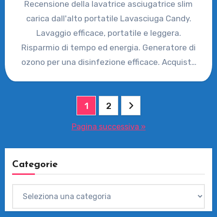
Recensione della lavatrice asciugatrice slim
carica dall'alto portatile Lavasciuga Candy.
Lavaggio efficace, portatile e leggera.
Risparmio di tempo ed energia. Generatore di
ozono per una disinfezione efficace. Acquista
ora!
Paginazione
1
2
degli
Pagina successiva »
articoli
Categorie
Categorie