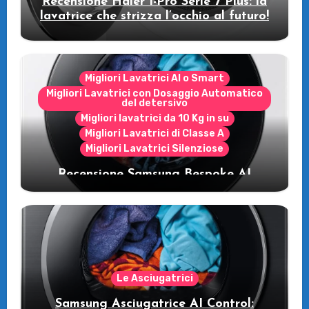
Recensione Haier I-Pro Serie 7 Plus: la
lavatrice che strizza l’occhio al futuro!
Migliori Lavatrici AI o Smart
Migliori Lavatrici con Dosaggio Automatico
del detersivo
Migliori lavatrici da 10 Kg in su
Migliori Lavatrici di Classe A
Migliori Lavatrici Silenziose
Recensione Samsung Bespoke AI
WW11DB7B94GE/U3: la lavatrice
intelligente che fa risparmiare
Le Asciugatrici
Samsung Asciugatrice AI Control: