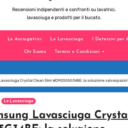
Recensioni indipendenti e confronti su lavatrici,
lavasciuga e prodotti per il bucato.
Le Asciugatrici
Le Lavasciuga
I Detersivi per 
Chi Siamo
Termini e Condizioni
avasciuga Crystal Clean Slim WD90DG5G34BE: la soluzione salvaspazio!
Le Lavasciuga
msung Lavasciuga Crysta