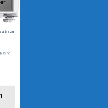
vatrice
 di 9