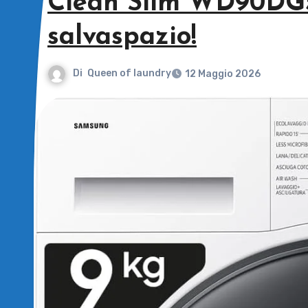
Clean Slim WD90DG5
salvaspazio!
Di
Queen of laundry
12 Maggio 2026