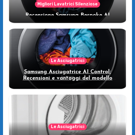
Migliori Lavatrici Silenziose
Recensione Samsung Bespoke AI
WW11DB7B94GE/U3: la lavatrice
intelligente che fa risparmiare
Le Asciugatrici
Samsung Asciugatrice AI Control:
Recensioni e vantaggi del modello
pompa di calore
Le Asciugatrici