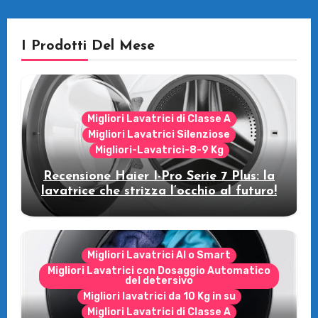
I Prodotti Del Mese
Migliori Lavatrici di Classe A
Migliori Lavatrici Silenziose
Migliori-Lavatrici-8-9 Kg
Recensione Haier I-Pro Serie 7 Plus: la
lavatrice che strizza l’occhio al futuro!
Migliori Lavatrici AI o Smart
Migliori Lavatrici con Dosaggio Automatico
del detersivo
Migliori lavatrici da 10 Kg in su
Migliori Lavatrici di Classe A