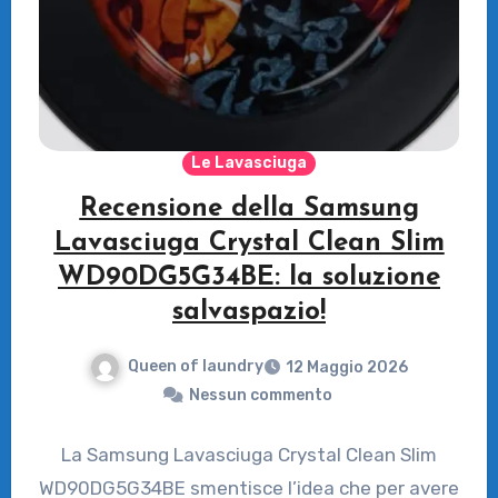
Le Lavasciuga
Recensione della Samsung
Lavasciuga Crystal Clean Slim
WD90DG5G34BE: la soluzione
salvaspazio!
Queen of laundry
12 Maggio 2026
Nessun commento
La Samsung Lavasciuga Crystal Clean Slim
WD90DG5G34BE smentisce l’idea che per avere