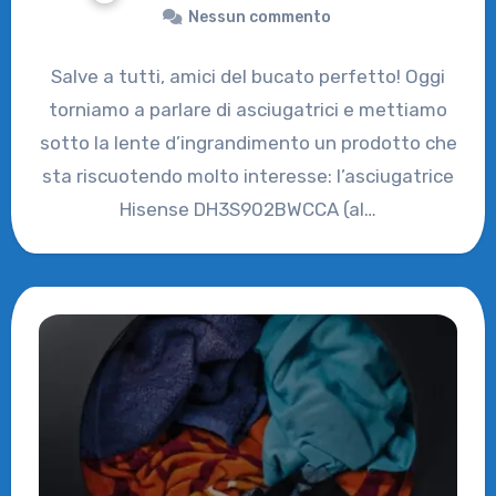
Nessun commento
Salve a tutti, amici del bucato perfetto! Oggi
torniamo a parlare di asciugatrici e mettiamo
sotto la lente d’ingrandimento un prodotto che
sta riscuotendo molto interesse: l’asciugatrice
Hisense DH3S902BWCCA (al…