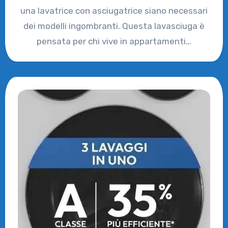
una lavatrice con asciugatrice siano necessari
dei modelli ingombranti. Questa lavasciuga è
pensata per chi vive in appartamenti…