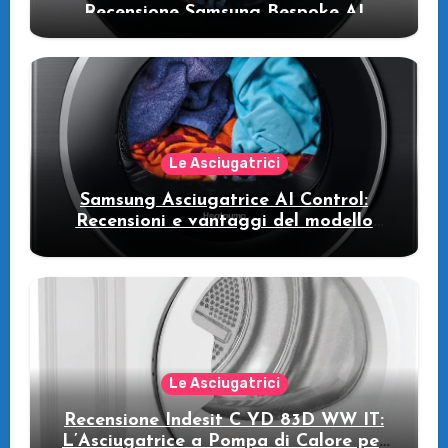
Recensione Samsung Bespoke AI
WW11DB7B94GE/U3: la lavatrice
intelligente che fa risparmiare
Le Asciugatrici
Samsung Asciugatrice AI Control:
Recensioni e vantaggi del modello
pompa di calore
Le Asciugatrici
Recensione Indesit C YD 83D WW IT:
L’Asciugatrice a Pompa di Calore per