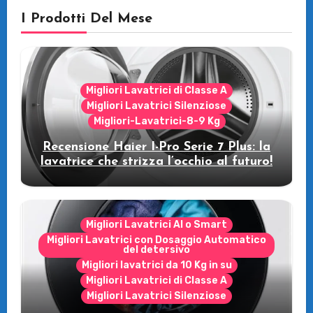
I Prodotti Del Mese
Migliori Lavatrici di Classe A
Migliori Lavatrici Silenziose
Migliori-Lavatrici-8-9 Kg
Recensione Haier I-Pro Serie 7 Plus: la
lavatrice che strizza l’occhio al futuro!
Migliori Lavatrici AI o Smart
Migliori Lavatrici con Dosaggio Automatico
del detersivo
Migliori lavatrici da 10 Kg in su
Migliori Lavatrici di Classe A
Migliori Lavatrici Silenziose