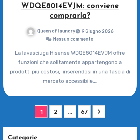
WDQE8014EVJM: conviene
comprarla?
Queen of laundry
9 Giugno 2026
Nessun commento
La lavasciuga Hisense WDQE8014EVJM offre
funzioni che solitamente appartengono a
prodotti più costosi, inserendosi in una fascia di
mercato accessibile.…
Paginazione
1
2
…
67
degli
articoli
Categorie