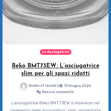
Le Asciugatrici
Beko BMT73EW: L’asciugatrice
slim per gli spazi ridotti
Queen of laundry
19 Giugno 2026
Nessun commento
L’asciugatrice Beko BMT73EW si inserisce nel
segmento delle asciugatrici “slim”, progettate