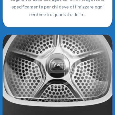
specificamente per chi deve ottimizzare ogni
centimetro quadrato della…