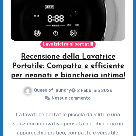
Lavatrici mini portatili
Recensione della Lavatrice
Portatile: Compatta e efficiente
per neonati e biancheria intima!
Queen of laundry
2 Febbraio 2026
Nessun commento
La lavatrice portatile piccola da 9 litri è una
soluzione innovativa pensata per chi cerca un
apparecchio pratico, compatto e versatile,