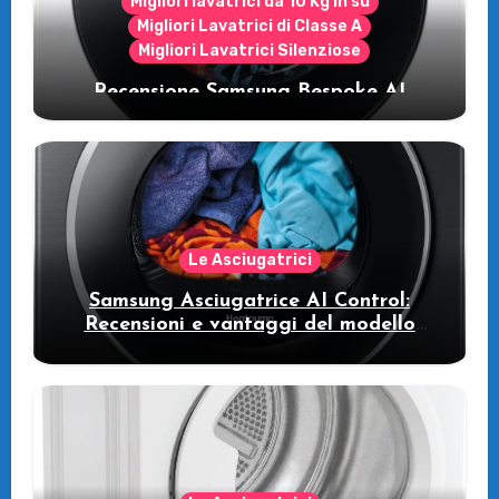
Migliori lavatrici da 10 Kg in su
Migliori Lavatrici di Classe A
Migliori Lavatrici Silenziose
Recensione Samsung Bespoke AI
WW11DB7B94GE/U3: la lavatrice
intelligente che fa risparmiare
Le Asciugatrici
Samsung Asciugatrice AI Control:
Recensioni e vantaggi del modello
pompa di calore