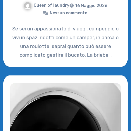
Queen of laundry
16 Maggio 2026
Nessun commento
Se sei un appassionato di viaggi, campeggio o
vivi in spazi ridotti come un camper, in barca o
una roulotte, saprai quanto può essere
complicato gestire il bucato. La briebe…