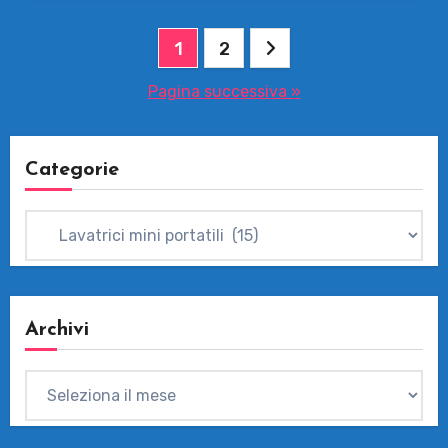
Paginazione
1
2
degli
Pagina successiva »
articoli
Categorie
Categorie
Archivi
Archivi