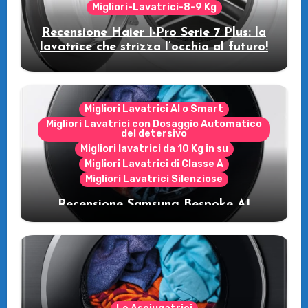
Migliori-Lavatrici-8-9 Kg
Recensione Haier I-Pro Serie 7 Plus: la
lavatrice che strizza l’occhio al futuro!
Migliori Lavatrici AI o Smart
Migliori Lavatrici con Dosaggio Automatico
del detersivo
Migliori lavatrici da 10 Kg in su
Migliori Lavatrici di Classe A
Migliori Lavatrici Silenziose
Recensione Samsung Bespoke AI
WW11DB7B94GE/U3: la lavatrice
intelligente che fa risparmiare