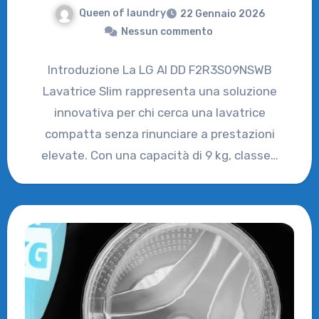
Queen of laundry
22 Gennaio 2026
Nessun commento
Introduzione La LG AI DD F2R3S09NSWB
Lavatrice Slim rappresenta una soluzione
innovativa per chi cerca una lavatrice
compatta senza rinunciare a prestazioni
elevate. Con una capacità di 9 kg, classe…