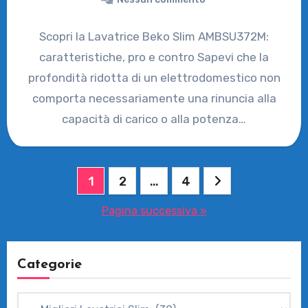
Scopri la Lavatrice Beko Slim AMBSU372M:
caratteristiche, pro e contro Sapevi che la
profondità ridotta di un elettrodomestico non
comporta necessariamente una rinuncia alla
capacità di carico o alla potenza…
Paginazione
1
2
…
4
degli
Pagina successiva »
articoli
Categorie
Categorie