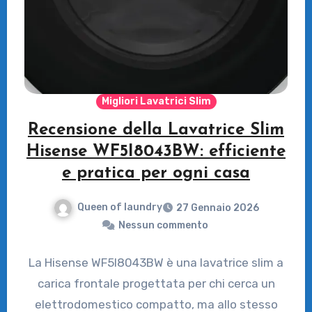
Migliori Lavatrici Slim
Recensione della Lavatrice Slim
Hisense WF5I8043BW: efficiente
e pratica per ogni casa
Queen of laundry
27 Gennaio 2026
Nessun commento
La Hisense WF5I8043BW è una lavatrice slim a
carica frontale progettata per chi cerca un
elettrodomestico compatto, ma allo stesso