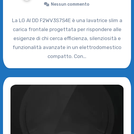
Nessun commento
La LG AI DD F2WV3S7S4E è una lavatrice slim a
carica frontale progettata per rispondere alle
esigenze di chi cerca efficienza, silenziosità e
funzionalità avanzate in un elettrodomestico
compatto. Con…