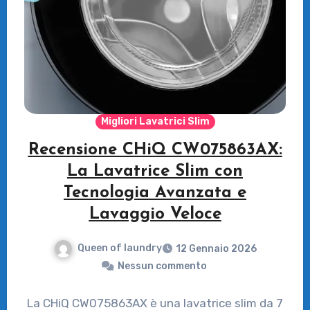
Migliori Lavatrici Slim
Recensione CHiQ CW075863AX:
La Lavatrice Slim con
Tecnologia Avanzata e
Lavaggio Veloce
Queen of laundry
12 Gennaio 2026
Nessun commento
La CHiQ CW075863AX è una lavatrice slim da 7