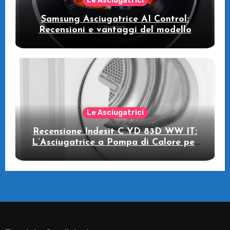
Le Asciugatrici
Samsung Asciugatrice AI Control:
Recensioni e vantaggi del modello
pompa di calore
Le Asciugatrici
Recensione Indesit C YD 83D WW IT:
L’Asciugatrice a Pompa di Calore per
il Tuo Benessere