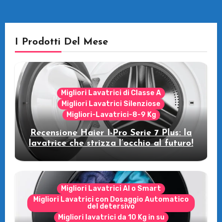
I Prodotti Del Mese
Migliori Lavatrici di Classe A
Migliori Lavatrici Silenziose
Migliori-Lavatrici-8-9 Kg
Recensione Haier I-Pro Serie 7 Plus: la
lavatrice che strizza l’occhio al futuro!
Migliori Lavatrici AI o Smart
Migliori Lavatrici con Dosaggio Automatico
del detersivo
Migliori lavatrici da 10 Kg in su