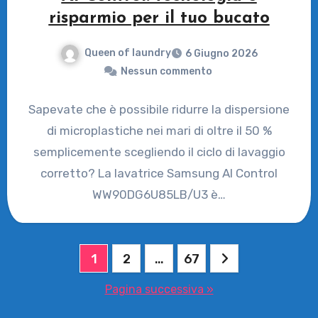
risparmio per il tuo bucato
Queen of laundry
6 Giugno 2026
Nessun commento
Sapevate che è possibile ridurre la dispersione
di microplastiche nei mari di oltre il 50 %
semplicemente scegliendo il ciclo di lavaggio
corretto? La lavatrice Samsung AI Control
WW90DG6U85LB/U3 è…
Paginazione
1
2
…
67
degli
Pagina successiva »
articoli