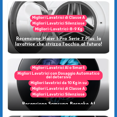
Migliori Lavatrici di Classe A
Migliori Lavatrici Silenziose
Migliori-Lavatrici-8-9 Kg
Recensione Haier I-Pro Serie 7 Plus: la
lavatrice che strizza l’occhio al futuro!
Migliori Lavatrici AI o Smart
Migliori Lavatrici con Dosaggio Automatico
del detersivo
Migliori lavatrici da 10 Kg in su
Migliori Lavatrici di Classe A
Migliori Lavatrici Silenziose
Recensione Samsung Bespoke AI
WW11DB7B94GE/U3: la lavatrice
intelligente che fa risparmiare