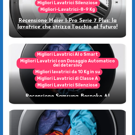
Migliori Lavatrici Silenziose
Migliori-Lavatrici-8-9 Kg
Recensione Haier I-Pro Serie 7 Plus: la
lavatrice che strizza l’occhio al futuro!
Migliori Lavatrici AI o Smart
Migliori Lavatrici con Dosaggio Automatico
del detersivo
Migliori lavatrici da 10 Kg in su
Migliori Lavatrici di Classe A
Migliori Lavatrici Silenziose
Recensione Samsung Bespoke AI
WW11DB7B94GE/U3: la lavatrice
intelligente che fa risparmiare