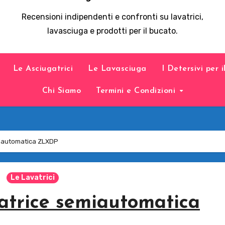
Recensioni indipendenti e confronti su lavatrici,
lavasciuga e prodotti per il bucato.
Le Asciugatrici
Le Lavasciuga
I Detersivi per 
Chi Siamo
Termini e Condizioni
miautomatica ZLXDP
Le Lavatrici
atrice semiautomatica