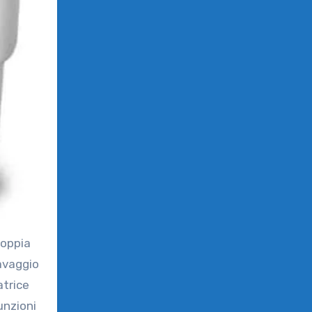
avaggio
atrice
unzioni