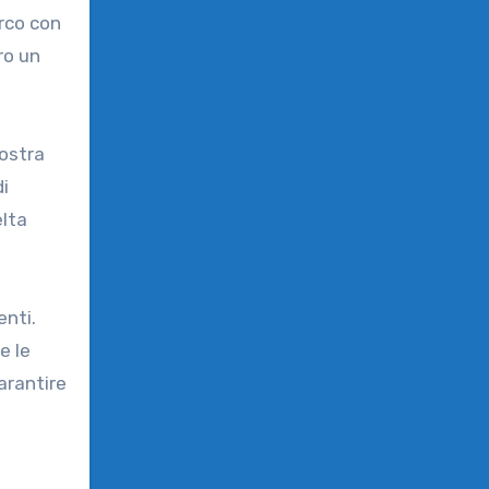
orco con
ro un
nostra
i
elta
enti.
e le
arantire