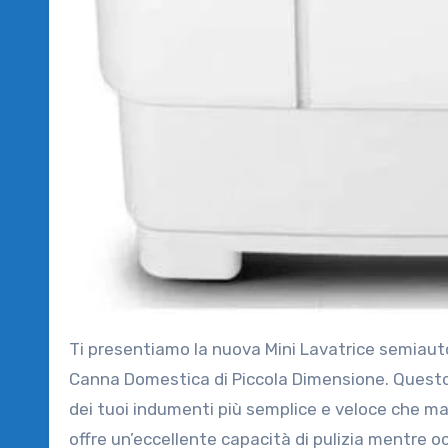
Ti presentiamo la nuova Mini Lavatrice semiautomatica ZLXDP Lavare Fuori Un Pezzo Doppio Cilindro a Doppia
Canna Domestica di Piccola Dimensione. Questo 
dei tuoi indumenti più semplice e veloce che mai
offre un’eccellente capacità di pulizia mentre o