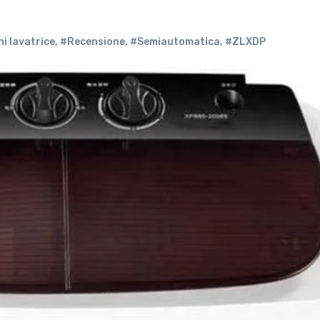
i lavatrice
,
#Recensione
,
#Semiautomatica
,
#ZLXDP