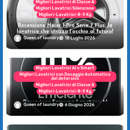
Migliori Lavatrici di Classe A
Migliori Lavatrici Silenziose
Migliori-Lavatrici-8-9 Kg
Recensione Haier I-Pro Serie 7 Plus: la
lavatrice che strizza l’occhio al futuro!
Queen of laundry
18 Luglio 2026
Migliori Lavatrici AI o Smart
Migliori Lavatrici con Dosaggio Automatico
del detersivo
Migliori Lavatrici di Classe A
Migliori-Lavatrici-8-9 Kg
Recensione Samsung Lavatrice AI
Queen of laundry
6 Giugno 2026
Control: tecnologia e risparmio per il tuo
bucato