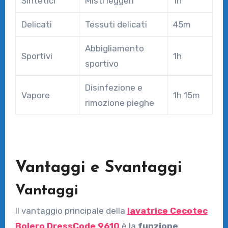
Sintetici
Misti leggeri
1h
Delicati
Tessuti delicati
45m
Abbigliamento
Sportivi
1h
sportivo
Disinfezione e
Vapore
1h 15m
rimozione pieghe
Vantaggi e Svantaggi
Vantaggi
Il vantaggio principale della
lavatrice Cecotec
Bolero DressCode 9610
è la
funzione