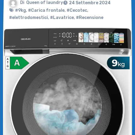
Di
Queen of laundry
24 Settembre 2024
#9kg
,
#Carica frontale
,
#Cecotec
,
#elettrodomestici
,
#Lavatrice
,
#Recensione