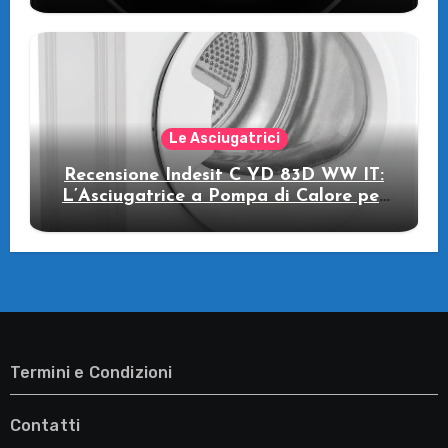
Le Asciugatrici
Recensione Indesit C YD 83D WW IT:
L’Asciugatrice a Pompa di Calore per
il Tuo Benessere
Termini e Condizioni
Contatti