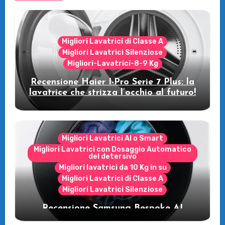
Migliori Lavatrici di Classe A
Migliori Lavatrici Silenziose
Migliori-Lavatrici-8-9 Kg
Recensione Haier I-Pro Serie 7 Plus: la
lavatrice che strizza l’occhio al futuro!
Migliori Lavatrici AI o Smart
Migliori Lavatrici con Dosaggio Automatico
del detersivo
Migliori lavatrici da 10 Kg in su
Migliori Lavatrici di Classe A
Migliori Lavatrici Silenziose
Recensione Samsung Bespoke AI
WW11DB7B94GE/U3: la lavatrice