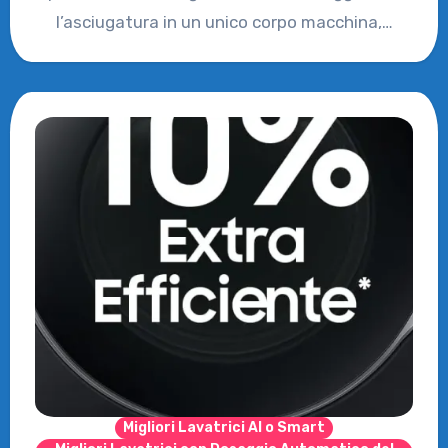
l’asciugatura in un unico corpo macchina,…
Migliori Lavatrici AI o Smart