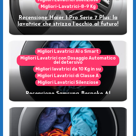
Migliori-Lavatrici-8-9 Kg
Recensione Haier I-Pro Serie 7 Plus: la
lavatrice che strizza l’occhio al futuro!
Migliori Lavatrici AI o Smart
Migliori Lavatrici con Dosaggio Automatico
del detersivo
Migliori lavatrici da 10 Kg in su
Migliori Lavatrici di Classe A
Migliori Lavatrici Silenziose
Recensione Samsung Bespoke AI
WW11DB7B94GE/U3: la lavatrice
intelligente che fa risparmiare