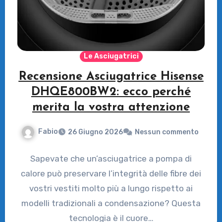
Le Asciugatrici
Recensione Asciugatrice Hisense
DHQE800BW2: ecco perché
merita la vostra attenzione
Fabio
26 Giugno 2026
Nessun commento
Sapevate che un’asciugatrice a pompa di
calore può preservare l’integrità delle fibre dei
vostri vestiti molto più a lungo rispetto ai
modelli tradizionali a condensazione? Questa
tecnologia è il cuore…