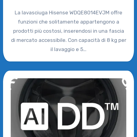
La lavasciuga Hisense WDQE8014EVJM offre
funzioni che solitamente appartengono a
prodotti più costosi, inserendosi in una fascia
di mercato accessibile. Con capacità di 8 kg per
il lavaggio e 5…