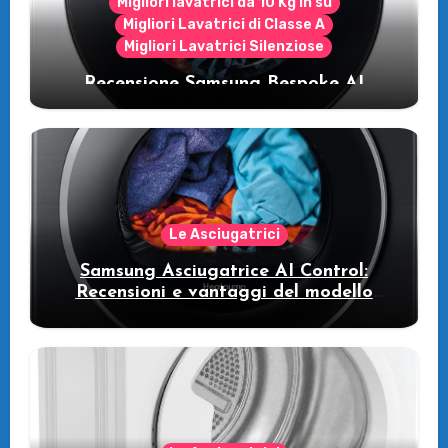
Migliori lavatrici da 10 Kg in su
Migliori Lavatrici di Classe A
Migliori Lavatrici Silenziose
Recensione Samsung Bespoke AI
WW11DB7B94GE/U3: la lavatrice
intelligente che fa risparmiare
Le Asciugatrici
Samsung Asciugatrice AI Control:
Recensioni e vantaggi del modello
pompa di calore