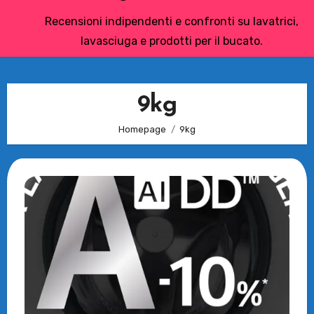
Recensioni indipendenti e confronti su lavatrici,
lavasciuga e prodotti per il bucato.
9kg
Homepage
9kg