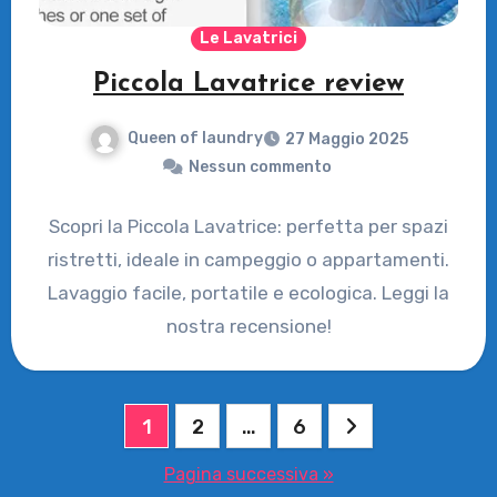
Le Lavatrici
Piccola Lavatrice review
Queen of laundry
27 Maggio 2025
Nessun commento
Scopri la Piccola Lavatrice: perfetta per spazi
ristretti, ideale in campeggio o appartamenti.
Lavaggio facile, portatile e ecologica. Leggi la
nostra recensione!
Paginazione
1
2
…
6
degli
Pagina successiva »