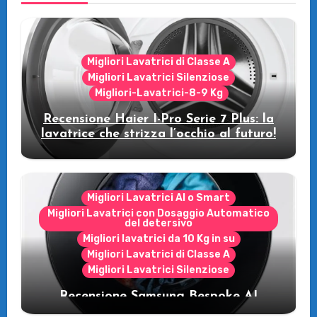
Migliori Lavatrici di Classe A
Migliori Lavatrici Silenziose
Migliori-Lavatrici-8-9 Kg
Recensione Haier I-Pro Serie 7 Plus: la
lavatrice che strizza l’occhio al futuro!
Migliori Lavatrici AI o Smart
Migliori Lavatrici con Dosaggio Automatico
del detersivo
Migliori lavatrici da 10 Kg in su
Migliori Lavatrici di Classe A
Migliori Lavatrici Silenziose
Recensione Samsung Bespoke AI
WW11DB7B94GE/U3: la lavatrice