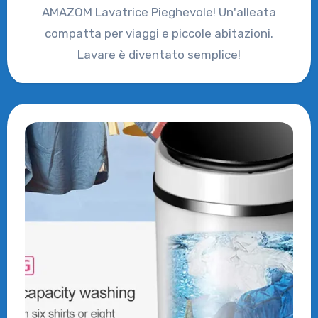
AMAZOM Lavatrice Pieghevole! Un'alleata
compatta per viaggi e piccole abitazioni.
Lavare è diventato semplice!