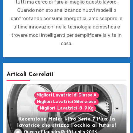
tutti ma cerco di fare al meglio questo lavoro.
Quando non sto analizzando nuovi modelli o
confrontando consumi energetici, amo scoprire le
ultime innovazioni nella tecnologia domestica e
trovare modi intelligenti per semplificare la vita in
casa.
Articoli Correlati
Migliori Lavatrici di Classe A
Migliori Lavatrici Silenziose
Migliori-Lavatrici-8-9 Kg
Recensione Haier I-Pro Serie 7 Plus: la
lavatrice che strizza l’occhio al futuro!
Queen of laundry
18 Luglio 2026