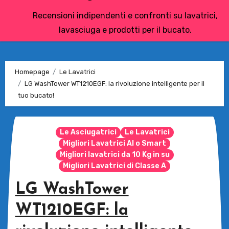
Recensioni indipendenti e confronti su lavatrici,
lavasciuga e prodotti per il bucato.
Homepage
Le Lavatrici
LG WashTower WT1210EGF: la rivoluzione intelligente per il
tuo bucato!
Le Asciugatrici
Le Lavatrici
Migliori Lavatrici AI o Smart
Migliori lavatrici da 10 Kg in su
Migliori Lavatrici di Classe A
LG WashTower
WT1210EGF: la