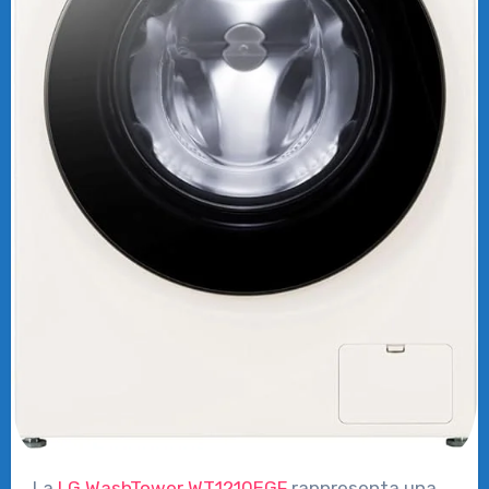
La
LG WashTower WT1210EGF
rappresenta una