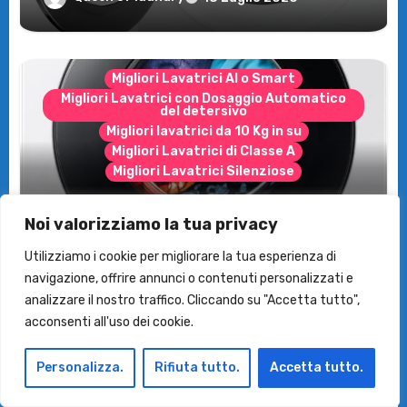
Migliori Lavatrici AI o Smart
Migliori Lavatrici con Dosaggio Automatico
del detersivo
Migliori lavatrici da 10 Kg in su
Migliori Lavatrici di Classe A
Migliori Lavatrici Silenziose
Recensione Samsung Bespoke AI
Queen of laundry
17 Luglio 2026
Noi valorizziamo la tua privacy
WW11DB7B94GE/U3: la lavatrice
intelligente che fa risparmiare
Utilizziamo i cookie per migliorare la tua esperienza di
navigazione, offrire annunci o contenuti personalizzati e
analizzare il nostro traffico. Cliccando su "Accetta tutto",
acconsenti all'uso dei cookie.
Le Asciugatrici
Personalizza.
Rifiuta tutto.
Accetta tutto.
Samsung Asciugatrice AI Control:
Recensioni e vantaggi del modello