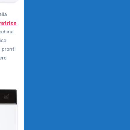
alla
vatrice
cchina.
ice
e pronti
ero