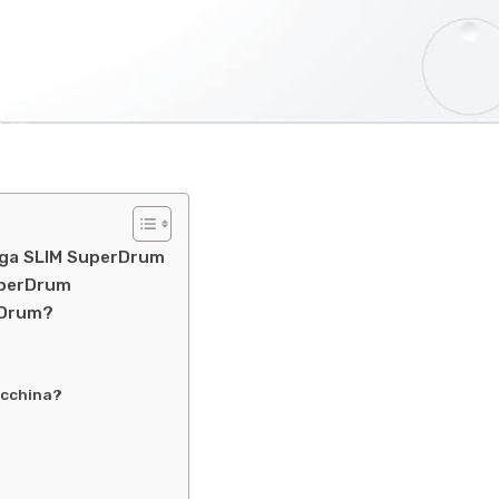
iuga SLIM SuperDrum
SuperDrum
erDrum?
acchina?