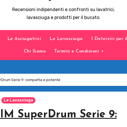
Recensioni indipendenti e confronti su lavatrici,
lavasciuga e prodotti per il bucato.
Le Asciugatrici
Le Lavasciuga
I Detersivi per 
Chi Siamo
Termini e Condizioni
rDrum Serie 9: compatta e potente
Le Lavasciuga
IM SuperDrum Serie 9: