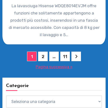
La lavasciuga Hisense WDQE8014EVJM offre
funzioni che solitamente appartengono a
prodotti più costosi, inserendosi in una fascia
di mercato accessibile. Con capacità di 8 kg per
il lavaggio e 5…
Paginazione
1
2
…
11
degli
Pagina successiva »
articoli
Categorie
Categorie