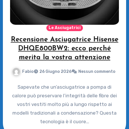
Le Asciugatrici
Recensione Asciugatrice Hisense
DHQE800BW2: ecco perché
merita la vostra attenzione
Fabio
26 Giugno 2026
Nessun commento
Sapevate che un’asciugatrice a pompa di
calore può preservare l’integrità delle fibre dei
vostri vestiti molto più a lungo rispetto ai
modelli tradizionali a condensazione? Questa
tecnologia è il cuore…