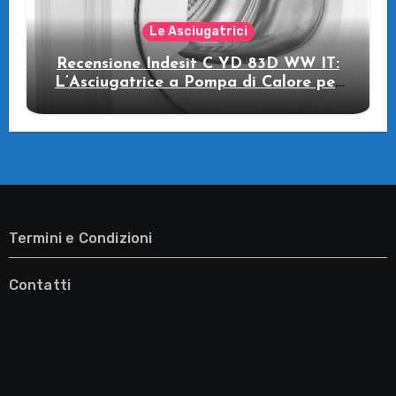
Le Asciugatrici
Recensione Indesit C YD 83D WW IT:
L’Asciugatrice a Pompa di Calore per
il Tuo Benessere
Termini e Condizioni
Contatti