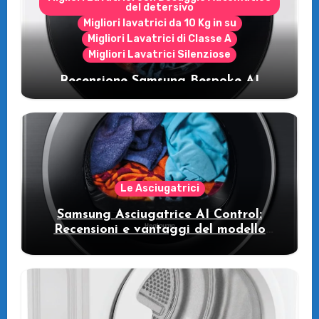
del detersivo
Migliori lavatrici da 10 Kg in su
Migliori Lavatrici di Classe A
Migliori Lavatrici Silenziose
Recensione Samsung Bespoke AI
WW11DB7B94GE/U3: la lavatrice
intelligente che fa risparmiare
Le Asciugatrici
Samsung Asciugatrice AI Control:
Recensioni e vantaggi del modello
pompa di calore