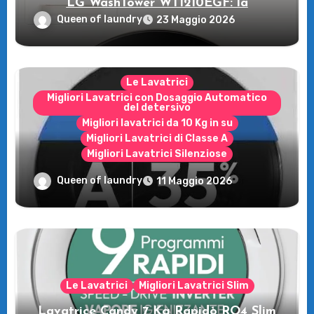
LG WashTower WT1210EGF: la
rivoluzione intelligente per il tuo bucato!
Queen of laundry
23 Maggio 2026
Le Lavatrici
Migliori Lavatrici con Dosaggio Automatico
del detersivo
Migliori lavatrici da 10 Kg in su
Migliori Lavatrici di Classe A
Migliori Lavatrici Silenziose
Recensione della Lavatrice Candy
Queen of laundry
11 Maggio 2026
MultiWash: Innovazione e flessibilità a
casa tua!
Le Lavatrici
Migliori Lavatrici Slim
Lavatrice Candy 7 Kg Rapidò RO4 Slim