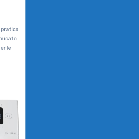
 pratica
 bucato.
er le