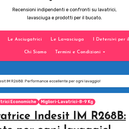
Recensioni indipendenti e confronti su lavatrici,
lavasciuga e prodotti per il bucato.
Le Asciugatrici
Le Lavasciuga
I Detersivi per 
Chi Siamo
Termini e Condizioni
esit IM R268B: Performance eccellente per ogni lavaggio!
vatrici Economiche
Migliori-Lavatrici-8-9 Kg
atrice Indesit IM R268B: