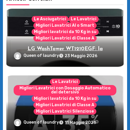
Le Asciugatrici
Le Lavatrici
Migliori Lavatrici AI o Smart
Migliori lavatrici da 10 Kg in su
Migliori Lavatrici di Classe A
LG WashTower WT1210EGF: la
rivoluzione intelligente per il tuo bucato!
Queen of laundry
23 Maggio 2026
Le Lavatrici
Migliori Lavatrici con Dosaggio Automatico
del detersivo
Migliori lavatrici da 10 Kg in su
Migliori Lavatrici di Classe A
Migliori Lavatrici Silenziose
Recensione della Lavatrice Candy
Queen of laundry
11 Maggio 2026
MultiWash: Innovazione e flessibilità a