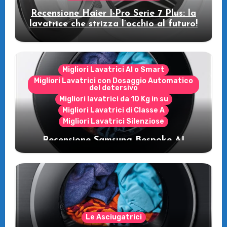
Recensione Haier I-Pro Serie 7 Plus: la
lavatrice che strizza l’occhio al futuro!
Migliori Lavatrici AI o Smart
Migliori Lavatrici con Dosaggio Automatico
del detersivo
Migliori lavatrici da 10 Kg in su
Migliori Lavatrici di Classe A
Migliori Lavatrici Silenziose
Recensione Samsung Bespoke AI
WW11DB7B94GE/U3: la lavatrice
intelligente che fa risparmiare
Le Asciugatrici