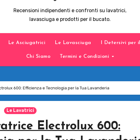
Recensioni indipendenti e confronti su lavatrici,
lavasciuga e prodotti per il bucato.
Le Asciugatrici
Le Lavasciuga
I Detersivi per 
Chi Siamo
Termini e Condizioni
trolux 600: Efficienza e Tecnologia per la Tua Lavanderia
Le Lavatrici
atrice Electrolux 600: