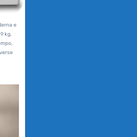
derna e
9 kg,
tempo,
iverse