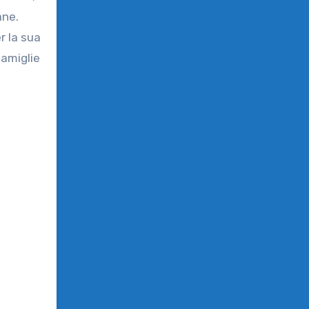
ane.
r la sua
famiglie