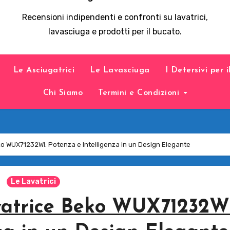
Recensioni indipendenti e confronti su lavatrici,
lavasciuga e prodotti per il bucato.
Le Asciugatrici
Le Lavasciuga
I Detersivi per 
Chi Siamo
Termini e Condizioni
o WUX71232WI: Potenza e Intelligenza in un Design Elegante
Le Lavatrici
vatrice Beko WUX71232WI