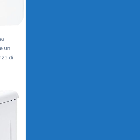
 e un
nze di