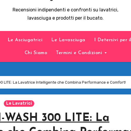
Recensioni indipendenti e confronti su lavatrici,
lavasciuga e prodotti per il bucato.
Le Asciugatrici
Le Lavasciuga
I Detersivi per 
Chi Siamo
Termini e Condizioni
LITE: La Lavatrice Intelligente che Combina Performance e Comfort!
Le Lavatrici
H-WASH 300 LITE: La