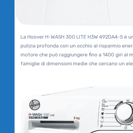
La Hoover H-WASH 300 LITE H3W 492DA4-S è una lavatrice moderna e versatile progettata per offrire una
pulizia profonda con un occhio al risparmio ener
motore che può raggiungere fino a 1400 giri al m
famiglie di dimensioni medie che cercano un ele