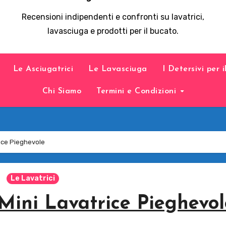
Recensioni indipendenti e confronti su lavatrici,
lavasciuga e prodotti per il bucato.
Le Asciugatrici
Le Lavasciuga
I Detersivi per 
Chi Siamo
Termini e Condizioni
ice Pieghevole
Le Lavatrici
ini Lavatrice Pieghevol