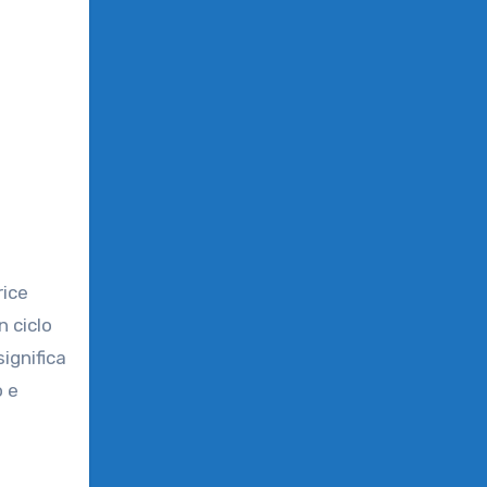
rice
n ciclo
ignifica
o e