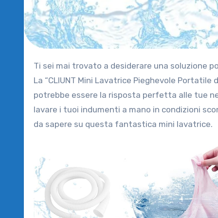
Ti sei mai trovato a desiderare una soluzione portatile per lavare i vestiti quando sei in campeggio o in viaggio?
La “CLIUNT Mini Lavatrice Pieghevole Portatile 
potrebbe essere la risposta perfetta alle tue n
lavare i tuoi indumenti a mano in condizioni sco
da sapere su questa fantastica mini lavatrice.