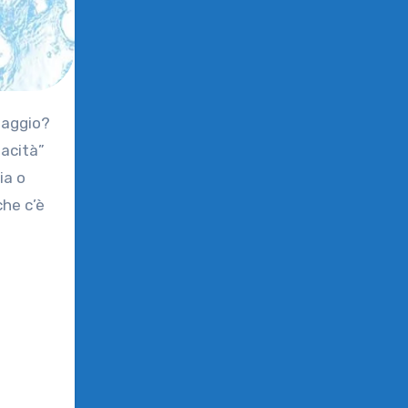
pacità”
ia o
che c’è