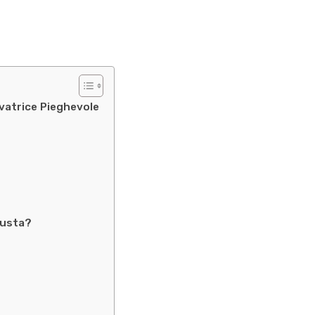
avatrice Pieghevole
iusta?