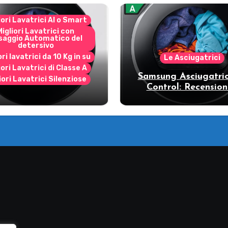
iori Lavatrici AI o Smart
Migliori Lavatrici con
saggio Automatico del
detersivo
ori lavatrici da 10 Kg in su
Le Asciugatrici
iori Lavatrici di Classe A
Samsung Asciugatric
iori Lavatrici Silenziose
Control: Recension
ecensione Samsung
vantaggi del mode
Bespoke AI
pompa di calore
11DB7B94GE/U3: la
trice intelligente che
fa risparmiare