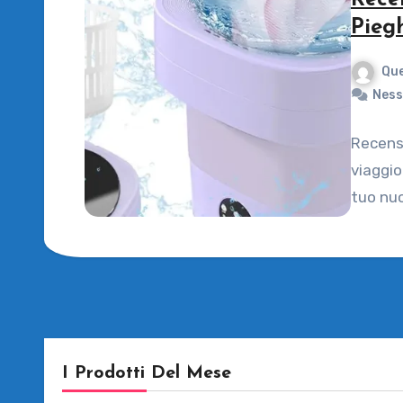
Rece
Pieg
Que
Ness
Recensi
viaggio
tuo nuo
I Prodotti Del Mese