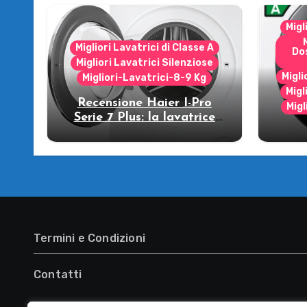
Migl
Migliori Lavatrici di Classe A
Do
Migliori Lavatrici Silenziose
Migli
Migliori-Lavatrici-8-9 Kg
Migl
Recensione Haier I-Pro
Migl
Serie 7 Plus: la lavatrice
che strizza l’occhio al
R
futuro!
WW
lava
Termini e Condizioni
Contatti