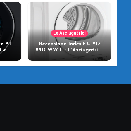
Le Asciugatrici
e AI
Recensione Indesit C YD
i e
83D WW IT: L’Asciugatrice
llo
a Pompa di Calore per il
Tuo Benessere