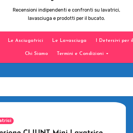
Recensioni indipendenti e confronti su lavatrici,
lavasciuga e prodotti per il bucato.
Le Asciugatrici
Le Lavasciuga
I Detersivi per 
Chi Siamo
Termini e Condizioni
atrici