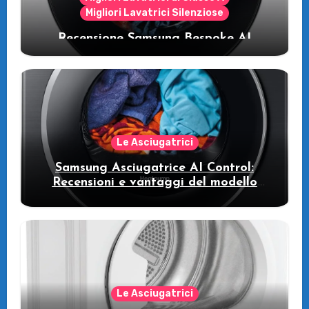
Migliori Lavatrici Silenziose
Recensione Samsung Bespoke AI
WW11DB7B94GE/U3: la lavatrice
intelligente che fa risparmiare
Le Asciugatrici
Samsung Asciugatrice AI Control:
Recensioni e vantaggi del modello
pompa di calore
Le Asciugatrici