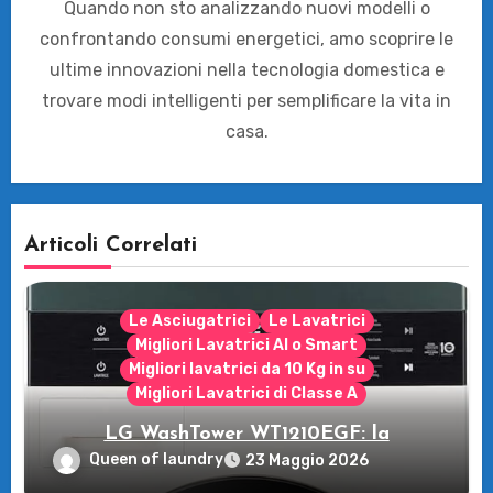
Quando non sto analizzando nuovi modelli o
confrontando consumi energetici, amo scoprire le
ultime innovazioni nella tecnologia domestica e
trovare modi intelligenti per semplificare la vita in
casa.
Articoli Correlati
Le Asciugatrici
Le Lavatrici
Migliori Lavatrici AI o Smart
Migliori lavatrici da 10 Kg in su
Migliori Lavatrici di Classe A
LG WashTower WT1210EGF: la
rivoluzione intelligente per il tuo bucato!
Queen of laundry
23 Maggio 2026