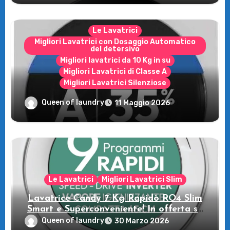
Le Lavatrici
Migliori Lavatrici con Dosaggio Automatico
del detersivo
Migliori lavatrici da 10 Kg in su
Migliori Lavatrici di Classe A
Migliori Lavatrici Silenziose
Recensione della Lavatrice Candy
Queen of laundry
11 Maggio 2026
MultiWash: Innovazione e flessibilità a
casa tua!
Le Lavatrici
Migliori Lavatrici Slim
Lavatrice Candy 7 Kg Rapidò RO4 Slim
Smart e Superconveniente! In offerta su
Amazon
Queen of laundry
30 Marzo 2026