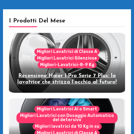
I Prodotti Del Mese
Migliori Lavatrici di Classe A
Migliori Lavatrici Silenziose
Migliori-Lavatrici-8-9 Kg
Recensione Haier I-Pro Serie 7 Plus: la
lavatrice che strizza l’occhio al futuro!
Migliori Lavatrici AI o Smart
Migliori Lavatrici con Dosaggio Automatico
del detersivo
Migliori lavatrici da 10 Kg in su
Migliori Lavatrici di Classe A