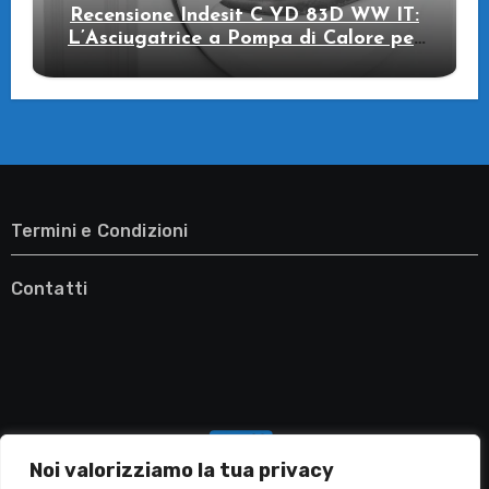
Recensione Indesit C YD 83D WW IT:
L’Asciugatrice a Pompa di Calore per
il Tuo Benessere
Termini e Condizioni
Contatti
Noi valorizziamo la tua privacy