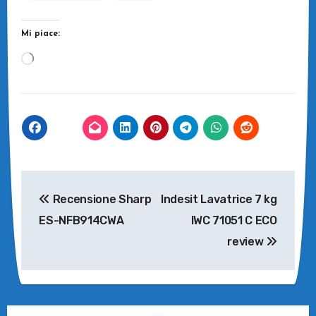
Mi piace:
Caricamento
in
corso…
Navigazione
Recensione Sharp
Indesit Lavatrice 7 kg
articoli
ES-NFB914CWA
IWC 71051 C ECO
review