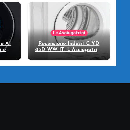
Le Asciugatrici
e AI
Recensione Indesit C YD
i e
83D WW IT: L’Asciugatrice
llo
a Pompa di Calore per il
Tuo Benessere