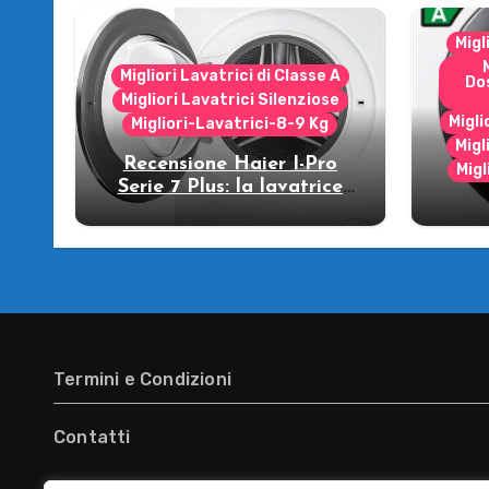
Migl
Migliori Lavatrici di Classe A
Do
Migliori Lavatrici Silenziose
Migli
Migliori-Lavatrici-8-9 Kg
Migl
Recensione Haier I-Pro
Migl
Serie 7 Plus: la lavatrice
che strizza l’occhio al
R
futuro!
WW
lava
Termini e Condizioni
Contatti