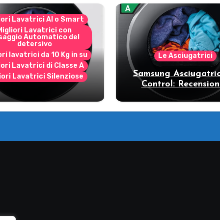
iori Lavatrici AI o Smart
Migliori Lavatrici con
saggio Automatico del
detersivo
ori lavatrici da 10 Kg in su
Le Asciugatrici
iori Lavatrici di Classe A
Samsung Asciugatric
iori Lavatrici Silenziose
Control: Recension
ecensione Samsung
vantaggi del mode
Bespoke AI
pompa di calore
11DB7B94GE/U3: la
trice intelligente che
fa risparmiare