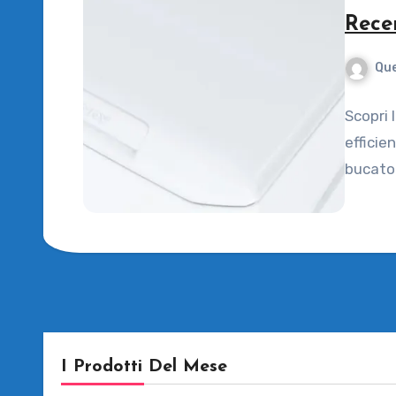
Rece
Que
Scopri 
efficie
bucato 
I Prodotti Del Mese