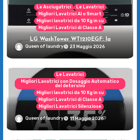
Le Asciugatrici
Le Lavatrici
Migliori Lavatrici AI o Smart
Migliori lavatrici da 10 Kg in su
Migliori Lavatrici di Classe A
LG WashTower WT1210EGF: la
rivoluzione intelligente per il tuo bucato!
Queen of laundry
23 Maggio 2026
Le Lavatrici
Migliori Lavatrici con Dosaggio Automatico
del detersivo
Migliori lavatrici da 10 Kg in su
Migliori Lavatrici di Classe A
Migliori Lavatrici Silenziose
Recensione della Lavatrice Candy
Queen of laundry
11 Maggio 2026
MultiWash: Innovazione e flessibilità a
casa tua!