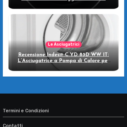
pompa di calore
Le Asciugatrici
Recensione Indesit C YD 83D WW IT:
L’Asciugatrice a Pompa di Calore per
il Tuo Benessere
Termini e Condizioni
Contatti