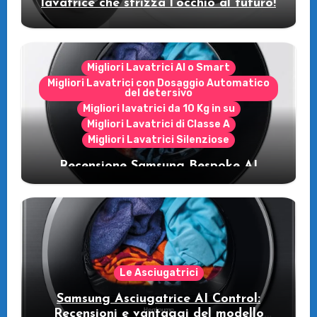
lavatrice che strizza l’occhio al futuro!
Migliori Lavatrici AI o Smart
Migliori Lavatrici con Dosaggio Automatico
del detersivo
Migliori lavatrici da 10 Kg in su
Migliori Lavatrici di Classe A
Migliori Lavatrici Silenziose
Recensione Samsung Bespoke AI
WW11DB7B94GE/U3: la lavatrice
intelligente che fa risparmiare
Le Asciugatrici
Samsung Asciugatrice AI Control:
Recensioni e vantaggi del modello