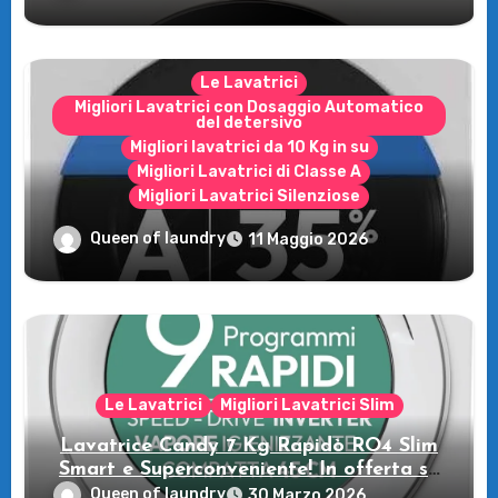
Le Lavatrici
Migliori Lavatrici con Dosaggio Automatico
del detersivo
Migliori lavatrici da 10 Kg in su
Migliori Lavatrici di Classe A
Migliori Lavatrici Silenziose
Recensione della Lavatrice Candy
Queen of laundry
11 Maggio 2026
MultiWash: Innovazione e flessibilità a
casa tua!
Le Lavatrici
Migliori Lavatrici Slim
Lavatrice Candy 7 Kg Rapidò RO4 Slim
Smart e Superconveniente! In offerta su
Amazon
Queen of laundry
30 Marzo 2026