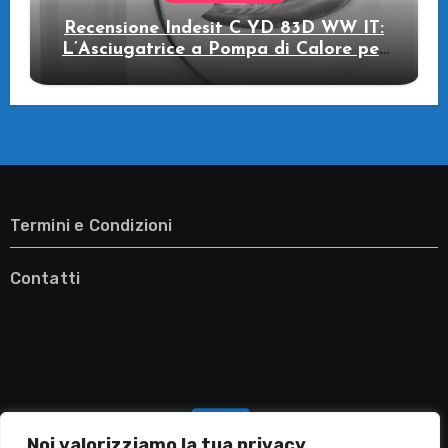
Recensione Indesit C YD 83D WW IT:
L’Asciugatrice a Pompa di Calore per
il Tuo Benessere
Termini e Condizioni
Contatti
Noi valorizziamo la tua privacy