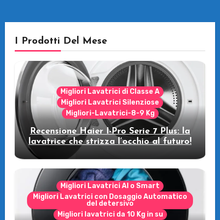
I Prodotti Del Mese
Migliori Lavatrici di Classe A
Migliori Lavatrici Silenziose
Migliori-Lavatrici-8-9 Kg
Recensione Haier I-Pro Serie 7 Plus: la
lavatrice che strizza l’occhio al futuro!
Migliori Lavatrici AI o Smart
Migliori Lavatrici con Dosaggio Automatico
del detersivo
Migliori lavatrici da 10 Kg in su