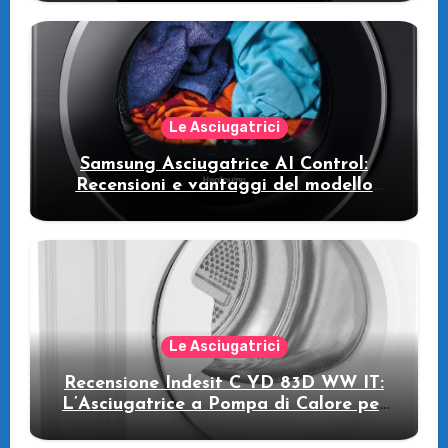
intelligente che fa risparmiare
Le Asciugatrici
Samsung Asciugatrice AI Control:
Recensioni e vantaggi del modello
pompa di calore
Le Asciugatrici
Recensione Indesit C YD 83D WW IT:
L’Asciugatrice a Pompa di Calore per
il Tuo Benessere