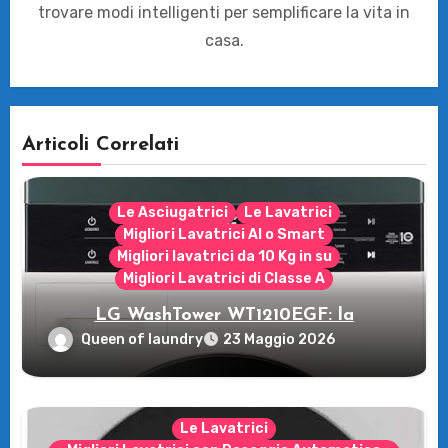
trovare modi intelligenti per semplificare la vita in
casa.
Articoli Correlati
Le Asciugatrici
Le Lavatrici
Migliori Lavatrici AI o Smart
Migliori lavatrici da 10 Kg in su
Migliori Lavatrici di Classe A
LG WashTower WT1210EGF: la
rivoluzione intelligente per il tuo bucato!
Queen of laundry
23 Maggio 2026
Le Lavatrici