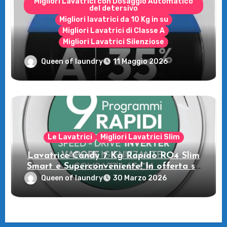
Migliori Lavatrici con Dosaggio Automatico
del detersivo
Migliori lavatrici da 10 Kg in su
Migliori Lavatrici di Classe A
Migliori Lavatrici Silenziose
Recensione della Lavatrice Candy
Queen of laundry
11 Maggio 2026
MultiWash: Innovazione e flessibilità a
casa tua!
Le Lavatrici
Migliori Lavatrici Slim
Lavatrice Candy 7 Kg Rapidò RO4 Slim
Smart e Superconveniente! In offerta su
Amazon
Queen of laundry
30 Marzo 2026