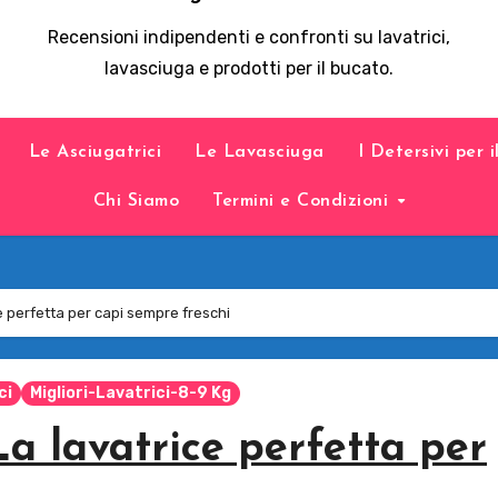
Recensioni indipendenti e confronti su lavatrici,
lavasciuga e prodotti per il bucato.
Le Asciugatrici
Le Lavasciuga
I Detersivi per 
Chi Siamo
Termini e Condizioni
 perfetta per capi sempre freschi
ci
Migliori-Lavatrici-8-9 Kg
a lavatrice perfetta per