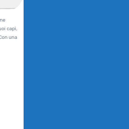
one
oi capi,
 Con una