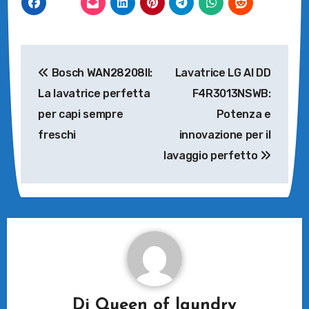
Navigazione
Bosch WAN28208II:
Lavatrice LG AI DD
articoli
La lavatrice perfetta
F4R3013NSWB:
per capi sempre
Potenza e
freschi
innovazione per il
lavaggio perfetto
Di
Queen of laundry