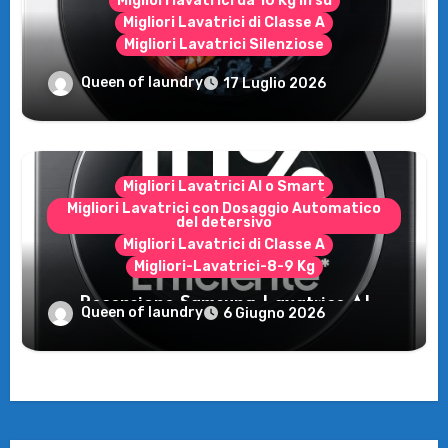
Migliori lavatrici da 10 Kg in su
Migliori Lavatrici di Classe A
Migliori Lavatrici Silenziose
Recensione Samsung Bespoke AI
Queen of laundry
17 Luglio 2026
WW11DB7B94GE/U3: la lavatrice
intelligente che fa risparmiare
Migliori Lavatrici AI o Smart
Migliori Lavatrici con Dosaggio Automatico
del detersivo
Migliori Lavatrici di Classe A
Migliori-Lavatrici-8-9 Kg
Recensione Samsung Lavatrice AI
Queen of laundry
6 Giugno 2026
Control: tecnologia e risparmio per il tuo
bucato