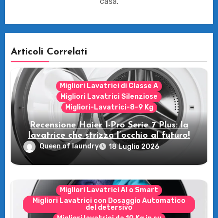
casa.
Articoli Correlati
Migliori Lavatrici di Classe A
Migliori Lavatrici Silenziose
Migliori-Lavatrici-8-9 Kg
Recensione Haier I-Pro Serie 7 Plus: la
lavatrice che strizza l’occhio al futuro!
Queen of laundry
18 Luglio 2026
Migliori Lavatrici AI o Smart
Migliori Lavatrici con Dosaggio Automatico
del detersivo