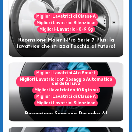
Migliori Lavatrici di Classe A
Migliori Lavatrici Silenziose
Migliori-Lavatrici-8-9 Kg
Recensione Haier I-Pro Serie 7 Plus: la
lavatrice che strizza l’occhio al futuro!
Migliori Lavatrici AI o Smart
Migliori Lavatrici con Dosaggio Automatico
del detersivo
Migliori lavatrici da 10 Kg in su
Migliori Lavatrici di Classe A
Migliori Lavatrici Silenziose
Recensione Samsung Bespoke AI
WW11DB7B94GE/U3: la lavatrice
intelligente che fa risparmiare