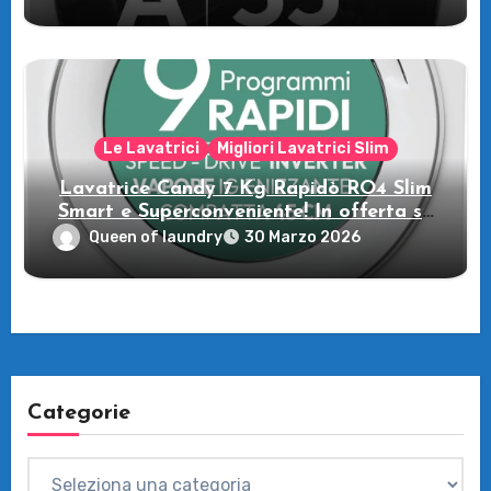
MultiWash: Innovazione e flessibilità a
casa tua!
Le Lavatrici
Migliori Lavatrici Slim
Lavatrice Candy 7 Kg Rapidò RO4 Slim
Smart e Superconveniente! In offerta su
Amazon
Queen of laundry
30 Marzo 2026
Categorie
Categorie