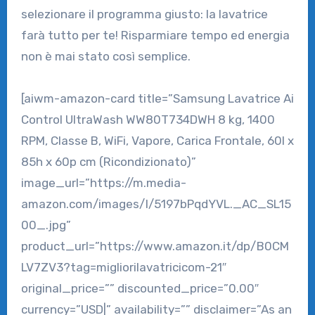
selezionare il programma giusto: la lavatrice
farà tutto per te! Risparmiare tempo ed energia
non è mai stato così semplice.
[aiwm-amazon-card title=”Samsung Lavatrice Ai
Control UltraWash WW80T734DWH 8 kg, 1400
RPM, Classe B, WiFi, Vapore, Carica Frontale, 60l x
85h x 60p cm (Ricondizionato)”
image_url=”https://m.media-
amazon.com/images/I/5197bPqdYVL._AC_SL15
00_.jpg”
product_url=”https://www.amazon.it/dp/B0CM
LV7ZV3?tag=migliorilavatricicom-21″
original_price=”” discounted_price=”0.00″
currency=”USD|” availability=”” disclaimer=”As an