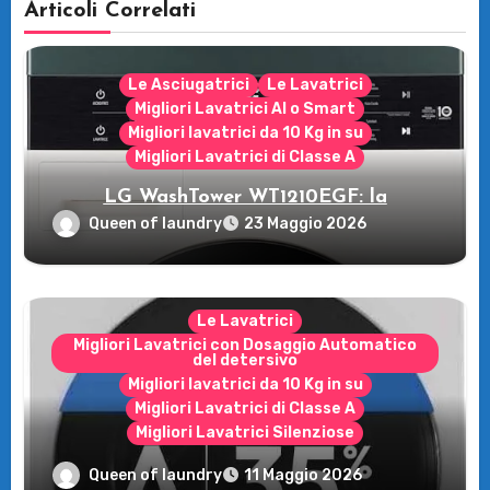
Articoli Correlati
Le Asciugatrici
Le Lavatrici
Migliori Lavatrici AI o Smart
Migliori lavatrici da 10 Kg in su
Migliori Lavatrici di Classe A
LG WashTower WT1210EGF: la
rivoluzione intelligente per il tuo bucato!
Queen of laundry
23 Maggio 2026
Le Lavatrici
Migliori Lavatrici con Dosaggio Automatico
del detersivo
Migliori lavatrici da 10 Kg in su
Migliori Lavatrici di Classe A
Migliori Lavatrici Silenziose
Recensione della Lavatrice Candy
Queen of laundry
11 Maggio 2026