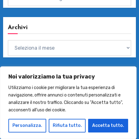
Archivi
Archivi
Noi valorizziamo la tua privacy
Utilizziamo i cookie per migliorare la tua esperienza di
I Prodotti Del Mese
navigazione, offrire annunci o contenuti personalizzati e
analizzare il nostro traffico. Cliccando su "Accetta tutto",
acconsenti all'uso dei cookie.
Personalizza.
Rifiuta tutto.
Accetta tutto.
Migliori Lavatrici di Classe A
Migliori Lavatrici Silenziose