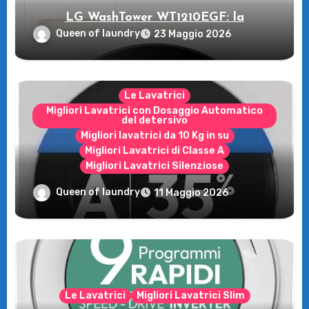
LG WashTower WT1210EGF: la
rivoluzione intelligente per il tuo bucato!
Queen of laundry
23 Maggio 2026
Le Lavatrici
Migliori Lavatrici con Dosaggio Automatico
del detersivo
Migliori lavatrici da 10 Kg in su
Migliori Lavatrici di Classe A
Migliori Lavatrici Silenziose
Recensione della Lavatrice Candy
Queen of laundry
11 Maggio 2026
MultiWash: Innovazione e flessibilità a
casa tua!
Le Lavatrici
Migliori Lavatrici Slim