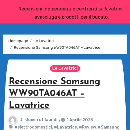
Recensioni indipendenti e confronti su lavatrici,
lavasciuga e prodotti per il bucato.
Homepage
Le Lavatrici
Recensione Samsung WW90TA046AT – Lavatrice
Le Lavatrici
Recensione Samsung
WW90TA046AT –
Lavatrice
Di
Queen of laundry
1 Aprile 2025
#elettrodomestici
,
#Lavatrice
,
#Review
,
#Samsung
,