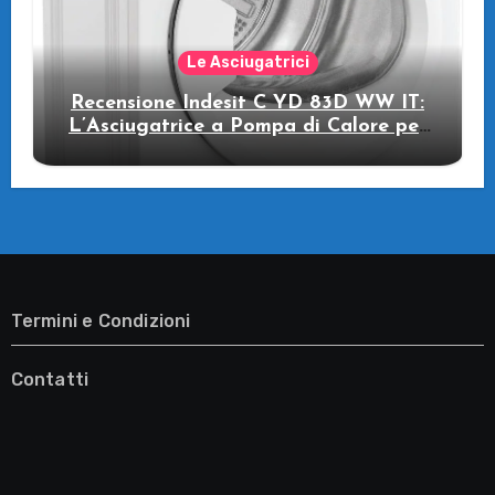
Le Asciugatrici
Recensione Indesit C YD 83D WW IT:
L’Asciugatrice a Pompa di Calore per
il Tuo Benessere
Termini e Condizioni
Contatti