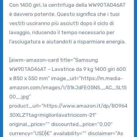
Con 1400 giri, la centrifuga della WW90TA046AT
è davvero potente. Questo significa che i tuoi
vestiti usciranno più asciutti dopo il ciclo di
lavaggio, riducendo il tempo necessario per
l’asciugatura e aiutandoti a risparmiare energia.
[aiwm-amazon-card title=”Samsung
WW90TA046AT – Lavatrice da 9 kg 1400 giri 600
x 850 x 550 mm” image_url=”https://m.media-
amazon.com/images/I/51kJdFE05NS._AC_SL15
00_.jpg”
product_url=”https://www.amazon.it/dp/B0964
3GXLZ?tag=migliorilavatricicom-21″
original_price=”” discounted_price=”0.00″
currency=”USD|€” availability=”” disclaimer=”As