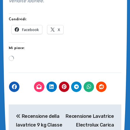
vendite idonee.
Condividi:
Facebook
X
Mi piace:
Caricamento
in
corso…
Navigazione
Recensione della
Recensione Lavatrice
articoli
lavatrice 9 kg Classe
Electrolux Carica