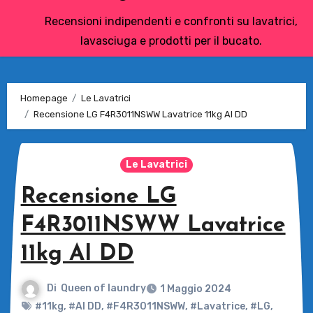
Recensioni indipendenti e confronti su lavatrici,
lavasciuga e prodotti per il bucato.
Homepage
Le Lavatrici
Recensione LG F4R3011NSWW Lavatrice 11kg AI DD
Le Lavatrici
Recensione LG
F4R3011NSWW Lavatrice
11kg AI DD
Di
Queen of laundry
1 Maggio 2024
#11kg
,
#AI DD
,
#F4R3011NSWW
,
#Lavatrice
,
#LG
,