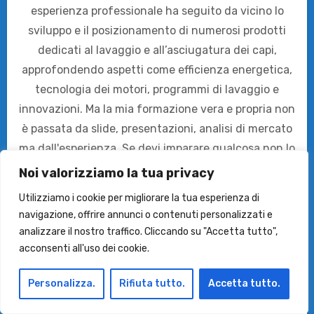
esperienza professionale ha seguito da vicino lo
sviluppo e il posizionamento di numerosi prodotti
dedicati al lavaggio e all’asciugatura dei capi,
approfondendo aspetti come efficienza energetica,
tecnologia dei motori, programmi di lavaggio e
innovazioni. Ma la mia formazione vera e propria non
è passata da slide, presentazioni, analisi di mercato
ma dall'esperienza. Se devi imparare qualcosa non lo
fai solo lavorando in un ufficio ma anche a casa nel
Noi valorizziamo la tua privacy
mio caso. Con tre figli e un cane ho gestito e gestisco
Utilizziamo i cookie per migliorare la tua esperienza di
una montagna di bucato ogni settimana. Ho vissuto
navigazione, offrire annunci o contenuti personalizzati e
da sola prima di mettere su famiglia, ho provato negli
analizzare il nostro traffico. Cliccando su "Accetta tutto",
anni (che aimé iniziano a essere tanti) decine di
acconsenti all'uso dei cookie.
soluzioni tra lavatrici, lavasciuga, asciugatrici e
Personalizza.
Rifiuta tutto.
Accetta tutto.
prodotti per il bucato. Su MiglioriLavatrici.com
condivido guide, recensioni e confronti tra modelli,