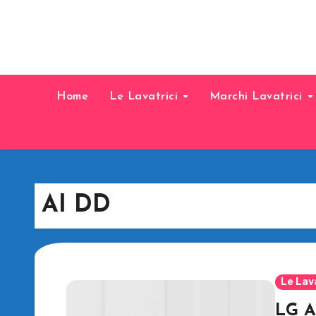
Home
Le Lavatrici
Marchi Lavatrici
AI DD
Le Lav
LG A