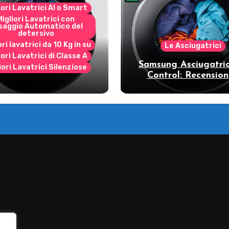
iori Lavatrici AI o Smart
Migliori Lavatrici con
saggio Automatico del
detersivo
ori lavatrici da 10 Kg in su
Le Asciugatrici
iori Lavatrici di Classe A
Samsung Asciugatric
iori Lavatrici Silenziose
Control: Recension
ecensione Samsung
vantaggi del mode
Bespoke AI
pompa di calore
11DB7B94GE/U3: la
trice intelligente che
fa risparmiare