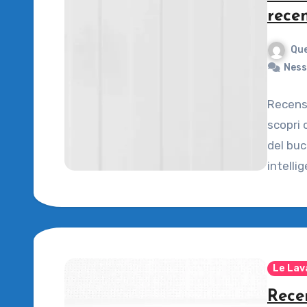
rece
Que
Ness
Recens
scopri 
del buc
intellig
Le Lav
Rece