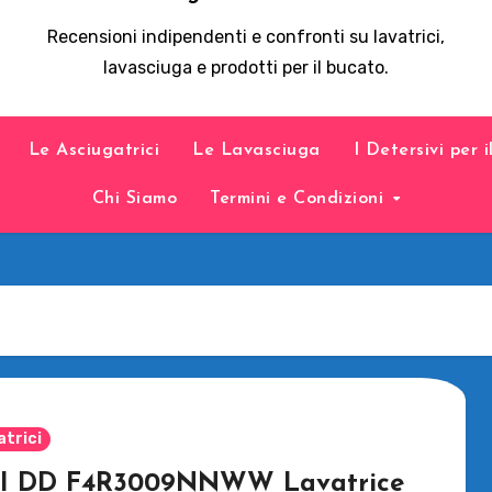
Recensioni indipendenti e confronti su lavatrici,
lavasciuga e prodotti per il bucato.
Le Asciugatrici
Le Lavasciuga
I Detersivi per 
Chi Siamo
Termini e Condizioni
atrici
I DD F4R3009NNWW Lavatrice