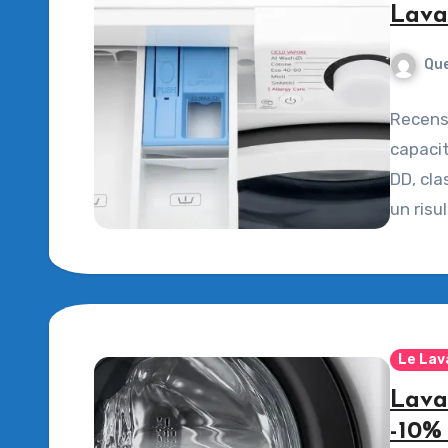
Lava
Que
Recens
capacit
DD, cla
un risu
Le Lav
Lava
-10%