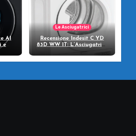
Le Asciugatrici
e AI
Recensione Indesit C YD
i e
83D WW IT: L’Asciugatrice
llo
a Pompa di Calore per il
Tuo Benessere