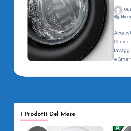
Que
Ness
Acquis
Classe 
lavaggi
e Smart
I Prodotti Del Mese