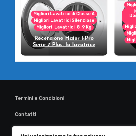
Migl
Migliori Lavatrici di Classe A
Do
Migliori Lavatrici Silenziose
Migli
Migliori-Lavatrici-8-9 Kg
Migl
Recensione Haier I-Pro
Migl
Serie 7 Plus: la lavatrice
che strizza l’occhio al
R
futuro!
WW
lava
Termini e Condizioni
Contatti