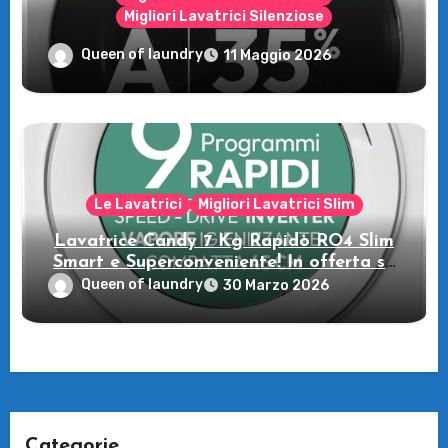
Migliori Lavatrici Silenziose
Recensione della Lavatrice Candy
Queen of laundry
11 Maggio 2026
MultiWash: Innovazione e flessibilità a
casa tua!
Le Lavatrici
Migliori Lavatrici Slim
Lavatrice Candy 7 Kg Rapidò RO4 Slim
Smart e Superconveniente! In offerta su
Amazon
Queen of laundry
30 Marzo 2026
Categorie