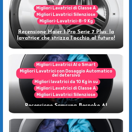
Migliori Lavatrici di Classe A
Migliori Lavatrici Silenziose
Migliori-Lavatrici-8-9 Kg
Recensione Haier I-Pro Serie 7 Plus: la
lavatrice che strizza l’occhio al futuro!
Migliori Lavatrici AI o Smart
Migliori Lavatrici con Dosaggio Automatico
del detersivo
Migliori lavatrici da 10 Kg in su
Migliori Lavatrici di Classe A
Migliori Lavatrici Silenziose
Recensione Samsung Bespoke AI
WW11DB7B94GE/U3: la lavatrice
intelligente che fa risparmiare