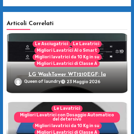
Articoli Correlati
Le Asciugatrici
Le Lavatrici
Migliori Lavatrici AI o Smart
Migliori lavatrici da 10 Kg in su
Migliori Lavatrici di Classe A
LG WashTower WT1210EGF: la
rivoluzione intelligente per il tuo bucato!
Queen of laundry
23 Maggio 2026
Le Lavatrici
Migliori Lavatrici con Dosaggio Automatico
del detersivo
Migliori lavatrici da 10 Kg in su
Migliori Lavatrici di Classe A