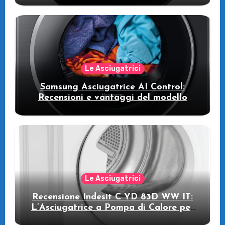
WW11DB7B94GE/U3: la lavatrice
intelligente che fa risparmiare
Le Asciugatrici
Samsung Asciugatrice AI Control:
Recensioni e vantaggi del modello
pompa di calore
Le Asciugatrici
Recensione Indesit C YD 83D WW IT:
L’Asciugatrice a Pompa di Calore per
il Tuo Benessere