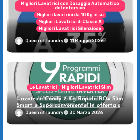
Migliori Lavatrici con Dosaggio Automatico
del detersivo
Migliori lavatrici da 10 Kg in su
Migliori Lavatrici di Classe A
Migliori Lavatrici Silenziose
Recensione della Lavatrice Candy
Queen of laundry
11 Maggio 2026
MultiWash: Innovazione e flessibilità a
casa tua!
Le Lavatrici
Migliori Lavatrici Slim
Lavatrice Candy 7 Kg Rapidò RO4 Slim
Smart e Superconveniente! In offerta su
Amazon
Queen of laundry
30 Marzo 2026