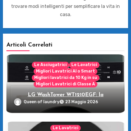
trovare modi intelligenti per semplificare la vita in
casa.
Articoli Correlati
Le Asciugatrici
Le Lavatrici
Migliori Lavatrici AI o Smart
Migliori lavatrici da 10 Kg in su
Migliori Lavatrici di Classe A
LG WashTower WT1210EGF: la
rivoluzione intelligente per il tuo bucato!
Queen of laundry
23 Maggio 2026
Le Lavatrici