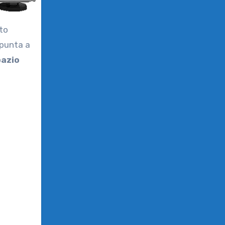
 punta a
pazio