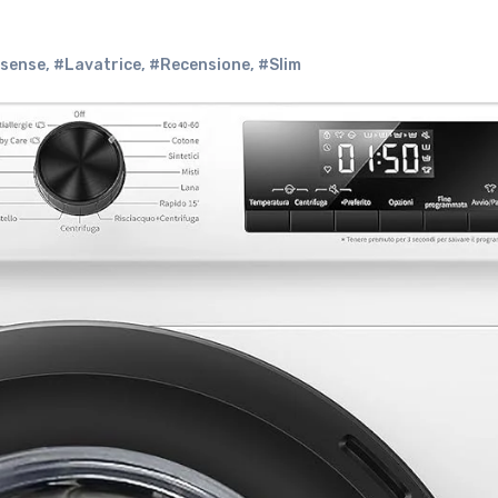
isense
,
#Lavatrice
,
#Recensione
,
#Slim