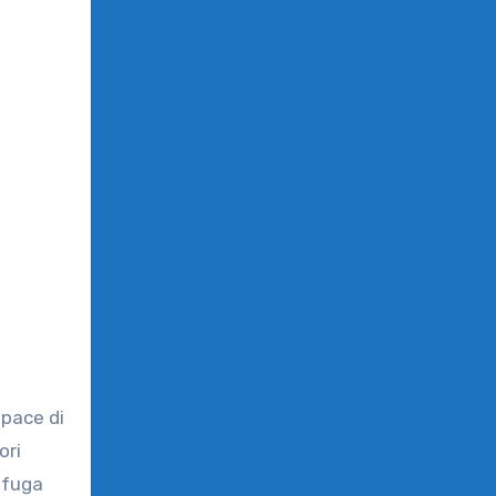
apace di
ori
ifuga