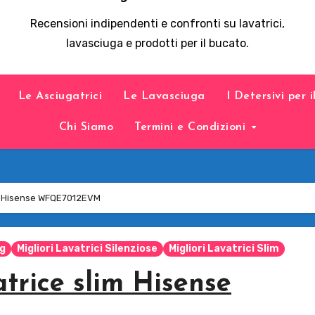
Recensioni indipendenti e confronti su lavatrici,
lavasciuga e prodotti per il bucato.
Le Asciugatrici
Le Lavasciuga
I Detersivi per 
Chi Siamo
Termini e Condizioni
im Hisense WFQE7012EVM
Kg
Migliori Lavatrici Silenziose
Migliori Lavatrici Slim
atrice slim Hisense