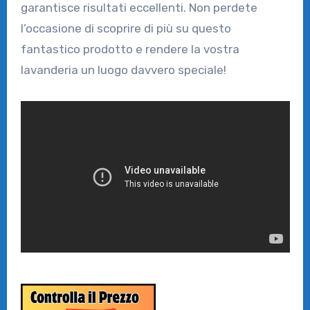
garantisce risultati eccellenti. Non perdete
l’occasione di scoprire di più su questo
fantastico prodotto e rendere la vostra
lavanderia un luogo davvero speciale!