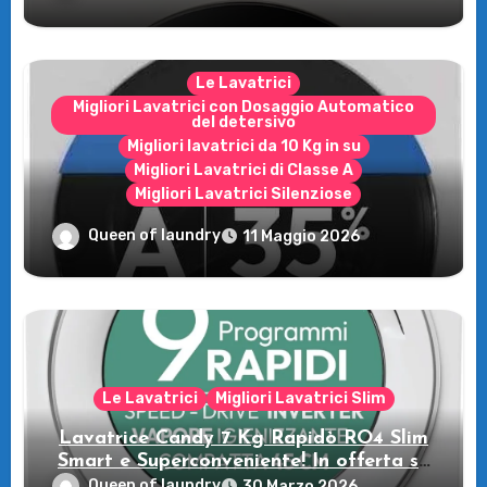
Le Lavatrici
Migliori Lavatrici con Dosaggio Automatico
del detersivo
Migliori lavatrici da 10 Kg in su
Migliori Lavatrici di Classe A
Migliori Lavatrici Silenziose
Recensione della Lavatrice Candy
Queen of laundry
11 Maggio 2026
MultiWash: Innovazione e flessibilità a
casa tua!
Le Lavatrici
Migliori Lavatrici Slim
Lavatrice Candy 7 Kg Rapidò RO4 Slim
Smart e Superconveniente! In offerta su
Amazon
Queen of laundry
30 Marzo 2026