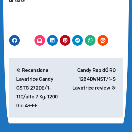
Mi piace:
Navigazione
Recensione
Candy RapidÓ RO
articoli
Lavatrice Candy
1284DWMST/1-S
CSTG 272DE/1-
Lavatrice review
11C/alto 7 Kg. 1200
Giri A+++