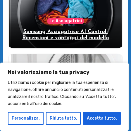
Le Asciugatrici
Samsung Asciugatrice AI Control:
Recensioni e vantaggi del modello
pompa di calore
Noi valorizziamo la tua privacy
Utilizziamo i cookie per migliorare la tua esperienza di
Le Asciugatrici
navigazione, offrire annunci o contenuti personalizzati e
Recensione Indesit C YD 83D WW IT:
analizzare il nostro traffico. Cliccando su "Accetta tutto",
L’Asciugatrice a Pompa di Calore per
acconsenti all'uso dei cookie.
il Tuo Benessere
Personalizza.
Rifiuta tutto.
Accetta tutto.