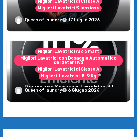
Migliori Lavatrici di Classe A
Migliori Lavatrici Silenziose
Recensione Samsung Bespoke AI
Queen of laundry
17 Luglio 2026
WW11DB7B94GE/U3: la lavatrice
intelligente che fa risparmiare
Migliori Lavatrici AI o Smart
Migliori Lavatrici con Dosaggio Automatico
del detersivo
Migliori Lavatrici di Classe A
Migliori-Lavatrici-8-9 Kg
Recensione Samsung Lavatrice AI
Queen of laundry
6 Giugno 2026
Control: tecnologia e risparmio per il tuo
bucato