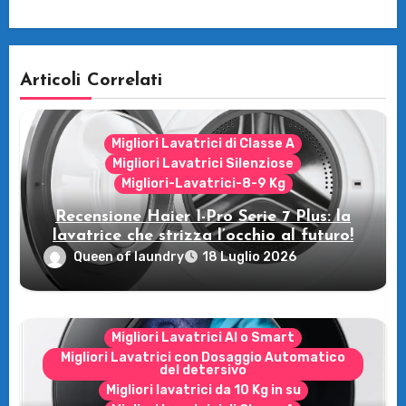
Articoli Correlati
Migliori Lavatrici di Classe A
Migliori Lavatrici Silenziose
Migliori-Lavatrici-8-9 Kg
Recensione Haier I-Pro Serie 7 Plus: la
lavatrice che strizza l’occhio al futuro!
Queen of laundry
18 Luglio 2026
Migliori Lavatrici AI o Smart
Migliori Lavatrici con Dosaggio Automatico
del detersivo
Migliori lavatrici da 10 Kg in su