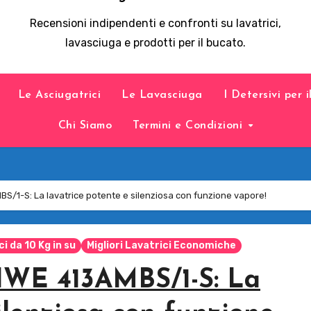
Recensioni indipendenti e confronti su lavatrici,
lavasciuga e prodotti per il bucato.
Le Asciugatrici
Le Lavasciuga
I Detersivi per 
Chi Siamo
Termini e Condizioni
/1-S: La lavatrice potente e silenziosa con funzione vapore!
ci da 10 Kg in su
Migliori Lavatrici Economiche
HWE 413AMBS/1-S: La