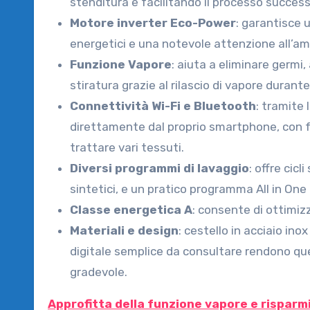
stenditura e facilitando il processo success
Motore inverter Eco-Power
: garantisce 
energetici e una notevole attenzione all’am
Funzione Vapore
: aiuta a eliminare germi,
stiratura grazie al rilascio di vapore durante i
Connettività Wi-Fi e Bluetooth
: tramite
direttamente dal proprio smartphone, con fu
trattare vari tessuti.
Diversi programmi di lavaggio
: offre cicl
sintetici, e un pratico programma All in One 
Classe energetica A
: consente di ottimiz
Materiali e design
: cestello in acciaio ino
digitale semplice da consultare rendono qu
gradevole.
Approfitta della funzione vapore e risparm