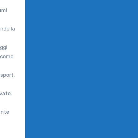
umi
ando la
aggi
u come
 sport,
evate.
ente