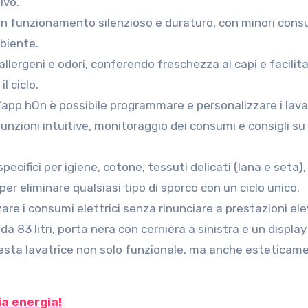
ivo.
un funzionamento silenzioso e duraturo, con minori cons
biente.
 allergeni e odori, conferendo freschezza ai capi e facilit
l ciclo.
 l’app hOn è possibile programmare e personalizzare i lav
nzioni intuitive, monitoraggio dei consumi e consigli s
i specifici per igiene, cotone, tessuti delicati (lana e seta),
per eliminare qualsiasi tipo di sporco con un ciclo unico.
zare i consumi elettrici senza rinunciare a prestazioni el
x da 83 litri, porta nera con cerniera a sinistra e un display
esta lavatrice non solo funzionale, ma anche esteticam
ia energia!