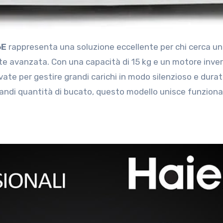
6E
rappresenta una soluzione eccellente per chi cerca u
te avanzata. Con una capacità di 15 kg e un motore inver
ate per gestire grandi carichi in modo silenzioso e durat
andi quantità di bucato, questo modello unisce funziona