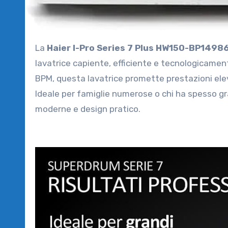
La
Haier I-Pro Series 7 Plus HW150-BP1498
lavatrice capiente, efficiente e tecnologicamen
BPM, questa lavatrice promette prestazioni elev
Ideale per famiglie numerose o chi ha spesso gr
moderne e design pratico.