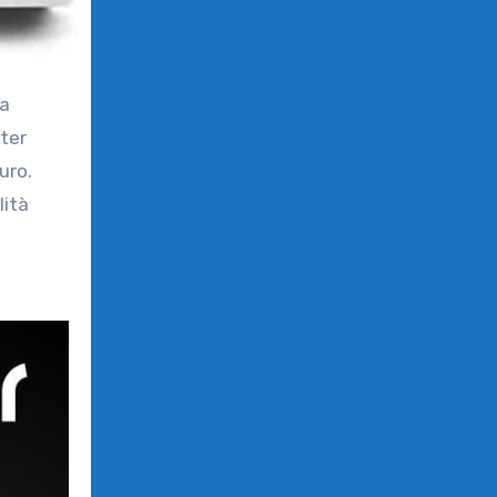
na
ter
uro.
lità