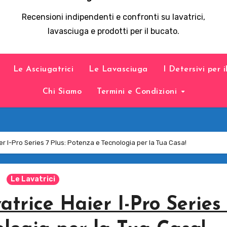
Recensioni indipendenti e confronti su lavatrici,
lavasciuga e prodotti per il bucato.
Le Asciugatrici
Le Lavasciuga
I Detersivi per 
Chi Siamo
Termini e Condizioni
r I-Pro Series 7 Plus: Potenza e Tecnologia per la Tua Casa!
Le Lavatrici
trice Haier I-Pro Series