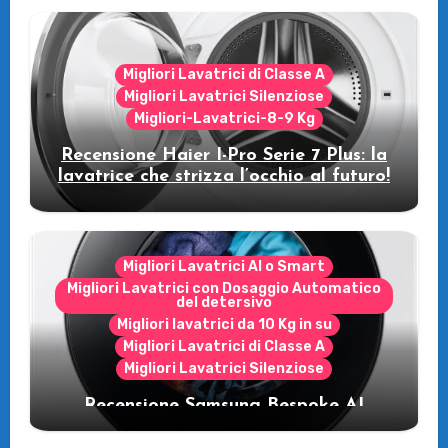
Migliori Lavatrici di Classe A
Migliori Lavatrici Silenziose
Migliori-Lavatrici-8-9 Kg
Recensione Haier I-Pro Serie 7 Plus: la
lavatrice che strizza l’occhio al futuro!
Migliori Lavatrici AI o Smart
Migliori Lavatrici con Dosaggio Automatico
del detersivo
Migliori lavatrici da 10 Kg in su
Migliori Lavatrici di Classe A
Migliori Lavatrici Silenziose
Recensione Samsung Bespoke AI
WW11DB7B94GE/U3: la lavatrice
intelligente che fa risparmiare