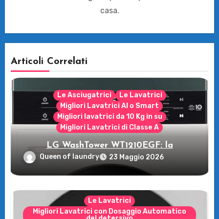
casa.
Articoli Correlati
Le Asciugatrici
Le Lavatrici
Migliori Lavatrici AI o Smart
Migliori lavatrici da 10 Kg in su
Migliori Lavatrici di Classe A
LG WashTower WT1210EGF: la
rivoluzione intelligente per il tuo bucato!
Queen of laundry
23 Maggio 2026
Le Lavatrici
Migliori Lavatrici con Dosaggio Automatico
del detersivo