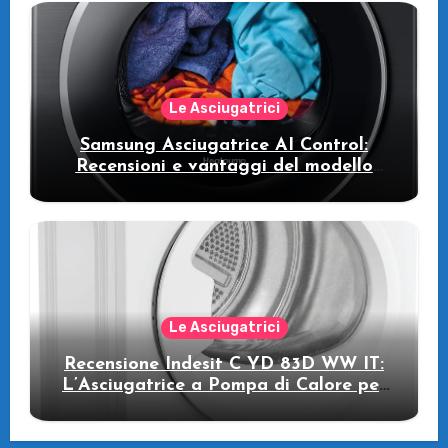
Le Asciugatrici
Samsung Asciugatrice AI Control:
Recensioni e vantaggi del modello
pompa di calore
Le Asciugatrici
Recensione Indesit C YD 83D WW IT:
L’Asciugatrice a Pompa di Calore per
il Tuo Benessere