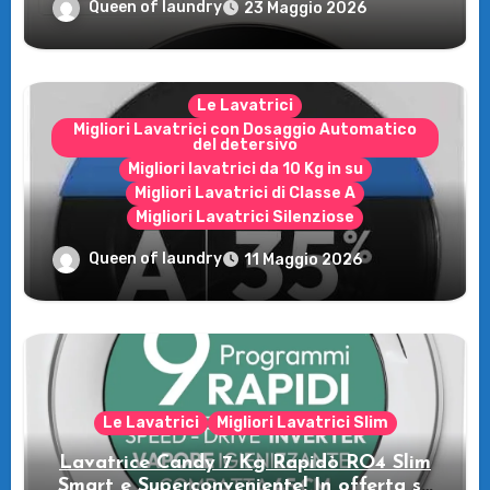
rivoluzione intelligente per il tuo bucato!
Queen of laundry
23 Maggio 2026
Le Lavatrici
Migliori Lavatrici con Dosaggio Automatico
del detersivo
Migliori lavatrici da 10 Kg in su
Migliori Lavatrici di Classe A
Migliori Lavatrici Silenziose
Recensione della Lavatrice Candy
Queen of laundry
11 Maggio 2026
MultiWash: Innovazione e flessibilità a
casa tua!
Le Lavatrici
Migliori Lavatrici Slim
Lavatrice Candy 7 Kg Rapidò RO4 Slim
Smart e Superconveniente! In offerta su