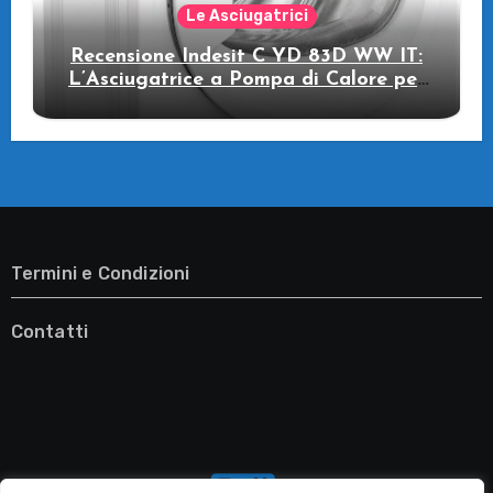
Le Asciugatrici
Recensione Indesit C YD 83D WW IT:
L’Asciugatrice a Pompa di Calore per
il Tuo Benessere
Termini e Condizioni
Contatti