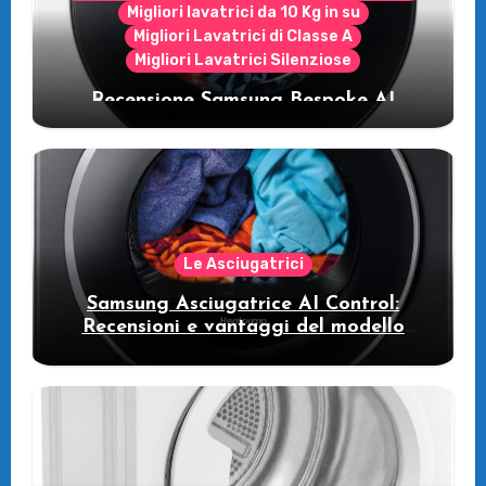
Migliori lavatrici da 10 Kg in su
Migliori Lavatrici di Classe A
Migliori Lavatrici Silenziose
Recensione Samsung Bespoke AI
WW11DB7B94GE/U3: la lavatrice
intelligente che fa risparmiare
Le Asciugatrici
Samsung Asciugatrice AI Control:
Recensioni e vantaggi del modello
pompa di calore