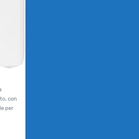
a
to, con
le per