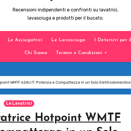
Recensioni indipendenti e confronti su lavatrici,
lavasciuga e prodotti per il bucato.
Le Asciugatrici
Le Lavasciuga
I Detersivi per 
Chi Siamo
Termini e Condizioni
tpoint WMTF 624U IT: Potenza e Compattezza in un Solo Elettrodomestico
Le Lavatrici
vatrice Hotpoint WMTF