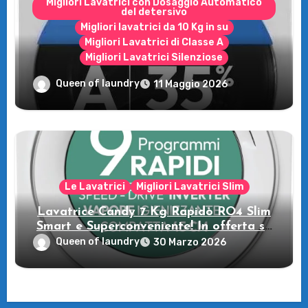
Migliori Lavatrici con Dosaggio Automatico
del detersivo
Migliori lavatrici da 10 Kg in su
Migliori Lavatrici di Classe A
Migliori Lavatrici Silenziose
Recensione della Lavatrice Candy
Queen of laundry
11 Maggio 2026
MultiWash: Innovazione e flessibilità a
casa tua!
Le Lavatrici
Migliori Lavatrici Slim
Lavatrice Candy 7 Kg Rapidò RO4 Slim
Smart e Superconveniente! In offerta su
Amazon
Queen of laundry
30 Marzo 2026