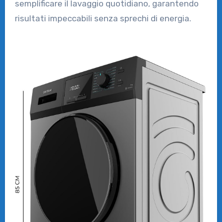
semplificare il lavaggio quotidiano, garantendo
risultati impeccabili senza sprechi di energia.