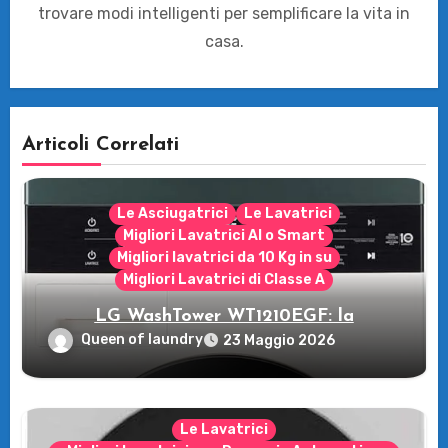
trovare modi intelligenti per semplificare la vita in
casa.
Articoli Correlati
Le Asciugatrici
Le Lavatrici
Migliori Lavatrici AI o Smart
Migliori lavatrici da 10 Kg in su
Migliori Lavatrici di Classe A
LG WashTower WT1210EGF: la
rivoluzione intelligente per il tuo bucato!
Queen of laundry
23 Maggio 2026
Le Lavatrici