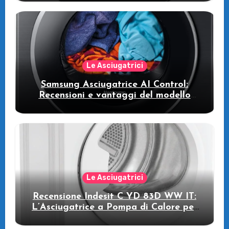
intelligente che fa risparmiare
Le Asciugatrici
Samsung Asciugatrice AI Control:
Recensioni e vantaggi del modello
pompa di calore
Le Asciugatrici
Recensione Indesit C YD 83D WW IT:
L’Asciugatrice a Pompa di Calore per
il Tuo Benessere