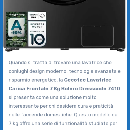
Quando si tratta di trovare una lavatrice che
coniughi design moderno, tecnologia avanzata e
risparmio energetico, la
Cecotec Lavatrice
Carica Frontale 7 Kg Bolero Dresscode 7410
si presenta come una soluzione molto
interessante per chi desidera cura e praticità
nelle faccende domestiche. Questo modello da
7 kg offre una serie di funzionalità studiate per